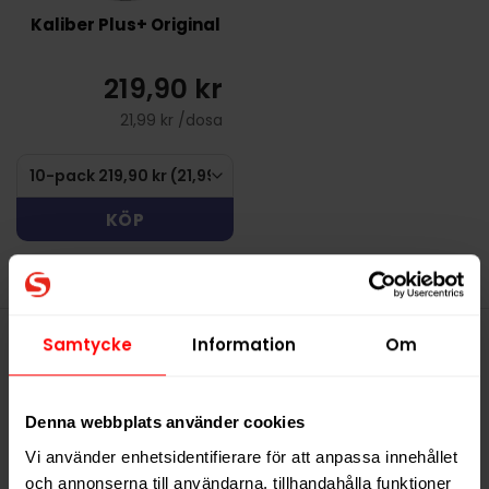
Kaliber Plus+ Original
219,90 kr
21,99 kr /dosa
KÖP
Samtycke
Information
Om
Denna produkt innehåller
nikotin som är ett mycket
Denna webbplats använder cookies
beroendeframkallande ämne.
Vi använder enhetsidentifierare för att anpassa innehållet
och annonserna till användarna, tillhandahålla funktioner