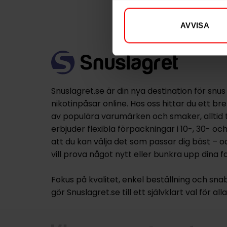
AVVISA
Snuslagret.se är din nya destination för snus
nikotinpåsar online. Hos oss hittar du ett br
av populära varumärken och smaker, alltid til
erbjuder flexibla förpackningar i 10-, 30- oc
att du kan välja det som passar dig bäst – 
vill prova något nytt eller bunkra upp dina fa
Fokus på kvalitet, enkel beställning och sna
gör Snuslagret.se till ett självklart val för al