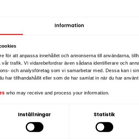
y Blossom
FIX Watermelon Ice
Skruf No. 
5mg
11,5mg
St
Information
9,90 kr
249,90 kr
4
4,99 kr /dosa
24,99 kr /dosa
cookies
e för att anpassa innehållet och annonserna till användarna, tillh
vår trafik. Vi vidarebefordrar även sådana identifierare och anna
P
KÖP
nnons- och analysföretag som vi samarbetar med. Dessa kan i sin
har tillhandahållit eller som de har samlat in när du har använt 
es
who may receive and process your information.
ukt innehåller nikotin som är
Inställningar
Statistik
beroendeframkallande ämne