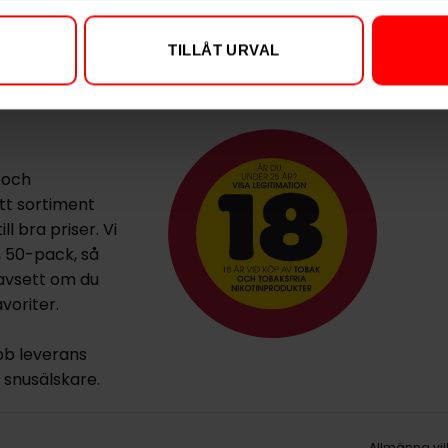
TILLÅT URVAL
 och
ett sortiment
l bra priser. Vi
h 50-pack, så
oavsett om du
voriter.
bb leverans
la snusälskare.
Allmänna vil