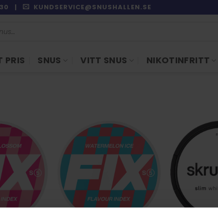
9:30 |
KUNDSERVICE@SNUSHALLEN.SE
 PRIS
SNUS
VITT SNUS
NIKOTINFRITT