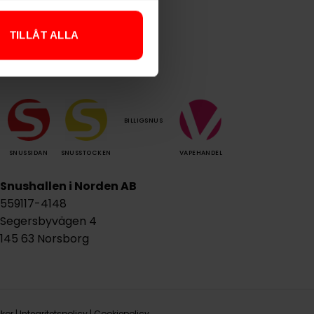
TILLÅT ALLA
Våra andra plattformar
BILLIGSNUS
SNUSSIDAN
SNUSSTOCKEN
VAPEHANDEL
Snushallen i Norden AB
559117-4148
Segersbyvägen 4
145 63 Norsborg
lkor
|
Integritetspolicy
|
Cookiepolicy