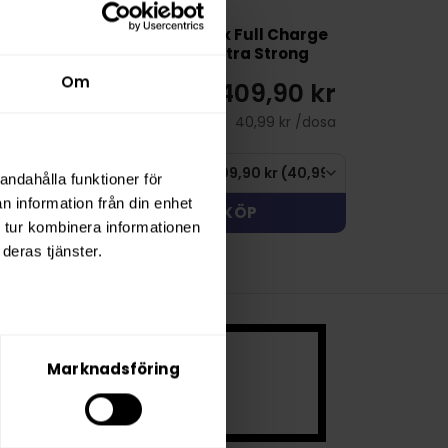
26 Slim White
White Fox Full Charge
rong
Slim Extra Strong
Om
49,90 kr
409,90 kr
44,99 kr /dosa
40,99 kr /dosa
andahålla funktioner för
n information från din enhet
KÖP
KÖP
 tur kombinera informationen
deras tjänster.
 ett mycket
Marknadsföring
.