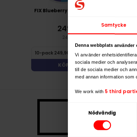
FIX Blueberry Ice 11,5mg
FIX Cherr
11,
Samtycke
249,90 kr
24
24,99 kr /dosa
2
Denna webbplats använder 
Vi använder enhetsidentifierar
sociala medier och analysera 
KÖP
KÖ
till de sociala medier och a
med annan information som du 
5 third parti
We work with
Samtyckesval
Denna prod
Nödvändig