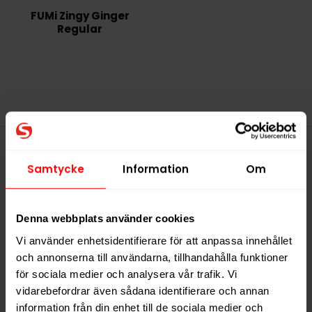
FUMi Zingy Ginger
Regular
Denna produkt innehåller
Samtycke
Information
Om
nikotin som är ett mycket
beroendeframkallande ämne.
Denna webbplats använder cookies
Vi använder enhetsidentifierare för att anpassa innehållet
och annonserna till användarna, tillhandahålla funktioner
för sociala medier och analysera vår trafik. Vi
vidarebefordrar även sådana identifierare och annan
information från din enhet till de sociala medier och