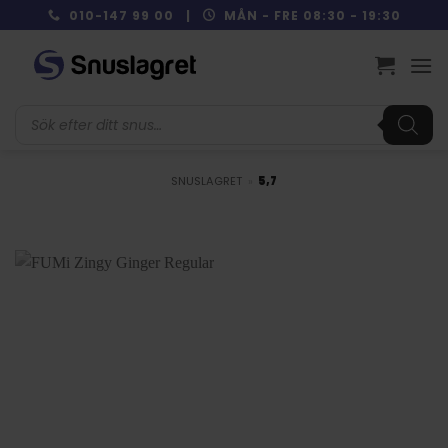
Skip
010-147 99 00 |
MÅN - FRE 08:30 - 19:30
to
content
Produktsökning
SNUSLAGRET
»
5,7