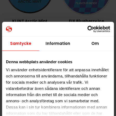
KLINT Arctic Mint
FIX Blueberry Ice
11,5mg
11,5mg
249,90 kr
249,90 kr
Samtycke
Information
Om
24,99 kr /dosa
24,99 kr /dosa
Denna webbplats använder cookies
KÖP
KÖP
Vi använder enhetsidentifierare för att anpassa innehållet
och annonserna till användarna, tillhandahålla funktioner
för sociala medier och analysera vår trafik. Vi
vidarebefordrar även sådana identifierare och annan
NYTT PRIS
NYTT PRIS
information från din enhet till de sociala medier och
annons- och analysföretag som vi samarbetar med.
Dessa kan i sin tur kombinera informationen med annan
information som du har tillhandahållit eller som de har