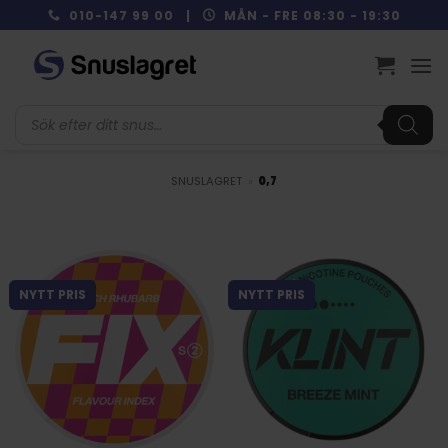
Skip
010-147 99 00 |
MÅN - FRE 08:30 - 19:30
to
content
Produktsökning
SNUSLAGRET
»
0,7
NYTT PRIS
NYTT PRIS