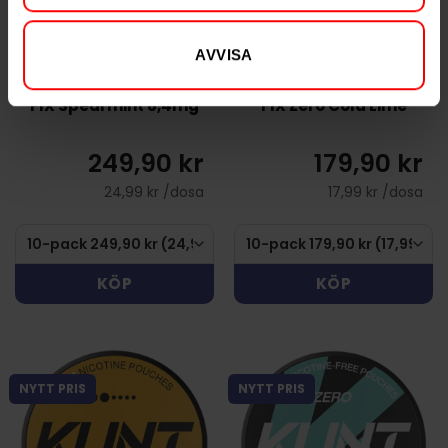
AVVISA
FIX Spearmint 8,4mg
FIX Zero Cola Lime
249,90 kr
179,90 kr
24,99 kr /dosa
17,99 kr /dosa
KÖP
KÖP
NYTT PRIS
NYTT PRIS