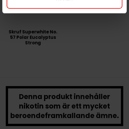
Skruf Superwhite No.
57 Polar Eucalyptus
Strong
Denna produkt innehåller
nikotin som är ett mycket
beroendeframkallande ämne.