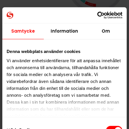
Skruf Superwhite No.
Skruf Superwhite No.
52 Fresh Mint
54 Fresh Mint Xtra
Strong
Samtycke
Information
Om
379,90 kr
379,90 kr
37,99 kr /dosa
37,99 kr /dosa
Denna webbplats använder cookies
Vi använder enhetsidentifierare för att anpassa innehållet
och annonserna till användarna, tillhandahålla funktioner
KÖP
KÖP
för sociala medier och analysera vår trafik. Vi
vidarebefordrar även sådana identifierare och annan
information från din enhet till de sociala medier och
annons- och analysföretag som vi samarbetar med.
Dessa kan i sin tur kombinera informationen med annan
information som du har tillhandahållit eller som de har
samlat in när du har använt deras tjänster.
Samtyckesval