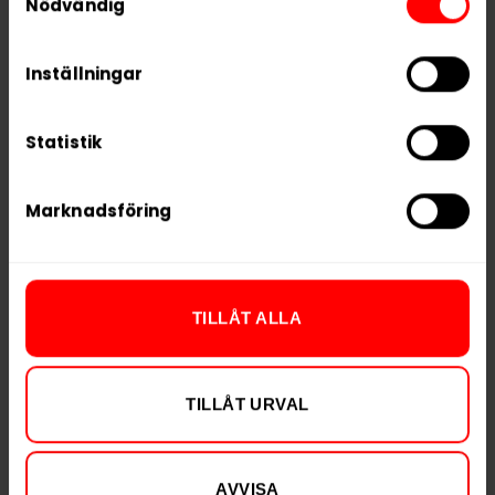
5 third parties
We work with
who may receive and
Nödvändig
process your information.
Inställningar
Skruf Superwhite No.
Skruf Superwhite
58 Nordic Liquorice
Fresh Freeze Ultra
Xtra Strong
Strong
Statistik
379,90 kr
37,99 kr /dosa
Marknadsföring
KÖP
TILLÅT ALLA
TILLÅT URVAL
AVVISA