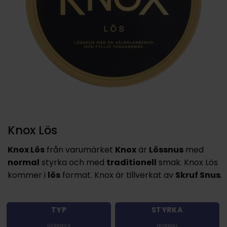
Knox Lös
Knox Lös
från varumärket
Knox
är
Lössnus
med
normal
styrka och med
traditionell
smak. Knox Lös
kommer i
lös
format. Knox är tillverkat av
Skruf Snus
.
TYP
STYRKA
LÖSSNUS
NORMAL