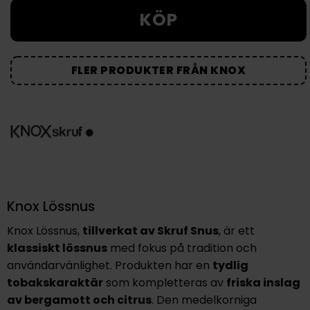
KÖP
FLER PRODUKTER FRÅN KNOX
Knox Lössnus
Knox Lössnus,
tillverkat av Skruf Snus
, är ett
klassiskt lössnus
med fokus på tradition och
användarvänlighet. Produkten har en
tydlig
tobakskaraktär
som kompletteras av
friska inslag
av bergamott och citrus
. Den medelkorniga