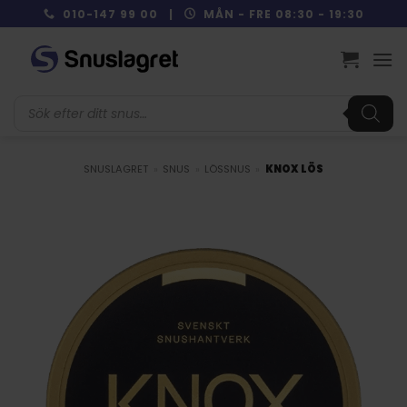
Skip
010-147 99 00 |
MÅN - FRE 08:30 - 19:30
to
content
Produktsökning
SNUSLAGRET
»
SNUS
»
LÖSSNUS
»
KNOX LÖS