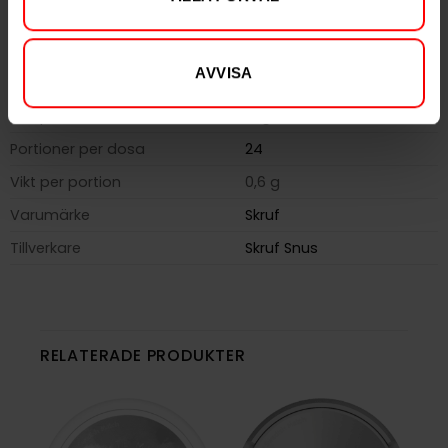
Nikotin per gram
8,0 mg/g
Nikotin per portion
4,4 mg
AVVISA
Nikotin per dosa
106 mg
Vikt per dosa
13 g
Portioner per dosa
24
Vikt per portion
0,6 g
Varumärke
Skruf
Tillverkare
Skruf Snus
RELATERADE PRODUKTER