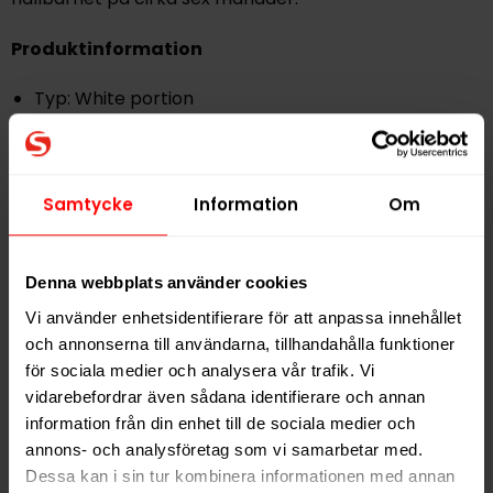
Produktinformation
Typ: White portion
Format: Superslim
Styrka: Normal
Samtycke
Information
Om
Nikotinhalt: 4,4 mg per prilla
Denna webbplats använder cookies
Prillor per dosa: 30 st
Vi använder enhetsidentifierare för att anpassa innehållet
och annonserna till användarna, tillhandahålla funktioner
Vikt per prilla: 0,55 g
för sociala medier och analysera vår trafik. Vi
vidarebefordrar även sådana identifierare och annan
Totalvikt per dosa: 16,5 g
information från din enhet till de sociala medier och
Ingredienser:
Tobak, vatten, fuktighetsbevarande
annons- och analysföretag som vi samarbetar med.
Dessa kan i sin tur kombinera informationen med annan
medel, surhetsreglerande medel, koksalt, aromer.