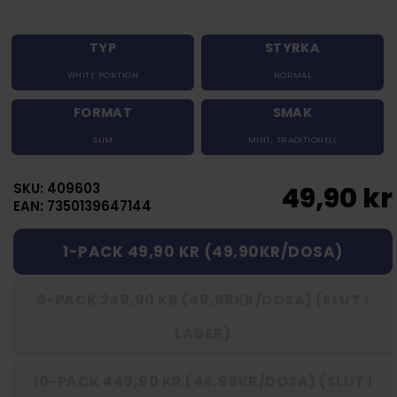
TYP
STYRKA
WHITE PORTION
NORMAL
FORMAT
SMAK
SLIM
MINT
,
TRADITIONELL
SKU: 409603
49,90 kr
EAN: 7350139647144
1-PACK 49,90 KR (49,90KR/DOSA)
5-PACK 249,90 KR (49,98KR/DOSA) (SLUT I
LAGER)
10-PACK 449,90 KR (44,99KR/DOSA) (SLUT I