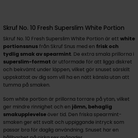
Skruf No. 10 Fresh Superslim White Portion
Skruf No. 10 Fresh Superslim White Portion är ett
white
portionssnus
från Skruf Snus med en
frisk och
tydlig smak av spearmint
. De extra smala prillorna i
superslim-format
är utformade för att ligga diskret
och bekvämt under läppen, vilket gör snuset särskilt
uppskattat av dig som vill ha en nätt känsla utan att
tumma på smaken.
Som white portion är prillorna torrare på ytan, vilket
ger mindre rinnighet och en
jämn, behaglig
smakupplevelse
över tid. Den friska spearmint-
smaken ger ett svalt och uppiggande intryck som
passar bra för daglig användning. Snuset har en
hållbarhet på cirka sex månader.