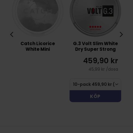
Catch Licorice
G.3 Volt Slim White
White Mini
Dry Super Strong
r
459,90 kr
sa
45,99 kr /dosa
KÖP