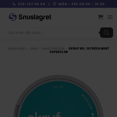
Skip
010-147 99 00 |
MÅN - FRE 08:30 - 19:30
to
content
Produktsökning
SNUSLAGRET
»
SNUS
»
WHITE PORTION
»
SKRUF NO. 10 FRESH MINT
SUPERSLIM