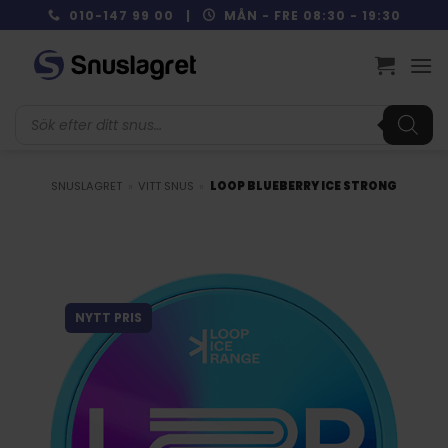
Skip
010-147 99 00 |
MÅN - FRE 08:30 - 19:30
to
content
Produktsökning
SNUSLAGRET
»
VITT SNUS
»
LOOP BLUEBERRY ICE STRONG
NYTT PRIS