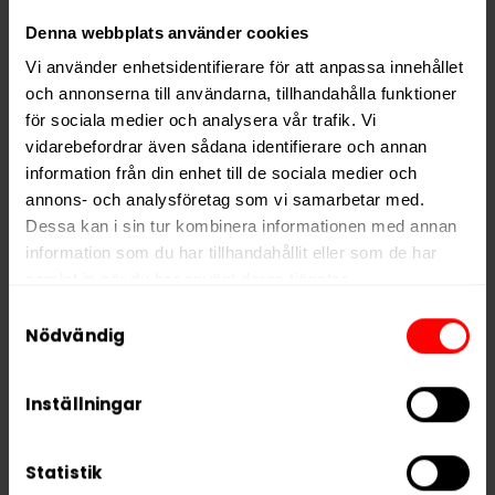
LOOP är ett svenskt varumärke som specialiserar sig
Denna webbplats använder cookies
på tobaksfria nikotinportioner i moderna smaker och
Vi använder enhetsidentifierare för att anpassa innehållet
tydliga styrkenivåer. LOOP Blueberry Ice Strong är ett
och annonserna till användarna, tillhandahålla funktioner
bra val för dig som söker ett fruktigt vitt snus med
för sociala medier och analysera vår trafik. Vi
mintkänsla och en tydlig nikotineffekt.
vidarebefordrar även sådana identifierare och annan
information från din enhet till de sociala medier och
annons- och analysföretag som vi samarbetar med.
Hitta alla produkter från
LOOP
Dessa kan i sin tur kombinera informationen med annan
Alla produkter med smaken
Bär
information som du har tillhandahållit eller som de har
samlat in när du har använt deras tjänster.
Samtyckesval
PRODUKTINFORMATION
5 third parties
We work with
who may receive and
Nödvändig
Typ
Vitt Snus
process your information.
Smak
Bär
Inställningar
Format
Slim
Styrka
Stark
Statistik