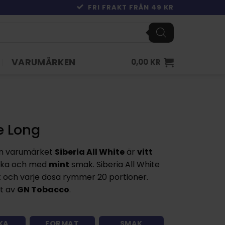
FRI FRAKT FRÅN 49 KR
VARUMÄRKEN
0,00
KR
e Long
n varumärket
Siberia All White
är
vitt
rka och med
mint
smak. Siberia All White
 och varje dosa rymmer 20 portioner.
at av
GN Tobacco
.
KA
FORMAT
SMAK