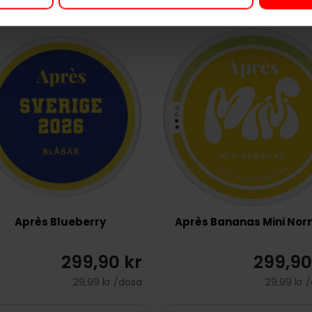
Après Blueberry
Après Bananas Mini Nor
299,90 kr
299,90
29,99 kr /dosa
29,99 kr 