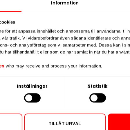
tioner med en totalvikt på 15 gram.
Information
Nikotin per port
svarar 25 mg nikotin per portion, och
Nikotin per dos
nativen inom segmentet tobaksfritt
cookies
Vikt per dosa
e för att anpassa innehållet och annonserna till användarna, tillh
Portioner per d
n ren användning
utan risk för
vår trafik. Vi vidarebefordrar även sådana identifierare och anna
Vikt per portion
 fukthalt ger en jämn och kontrollerad
nnons- och analysföretag som vi samarbetar med. Dessa kan i sin
 -80 All White Long är avsedd för
Varumärke
har tillhandahållit eller som de har samlat in när du har använt 
 styrka i kombination med en tydligt
Tillverkare
es
who may receive and process your information.
Inställningar
Statistik
TILLÅT URVAL