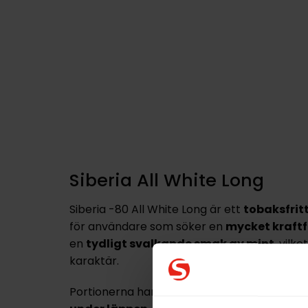
Siberia All White Long
Siberia -80 All White Long är ett
tobaksfritt
för användare som söker en
mycket kraftf
en
tydligt svalkande smak av mint
, vilk
karaktär.
Portionerna har ett långt format som ger e