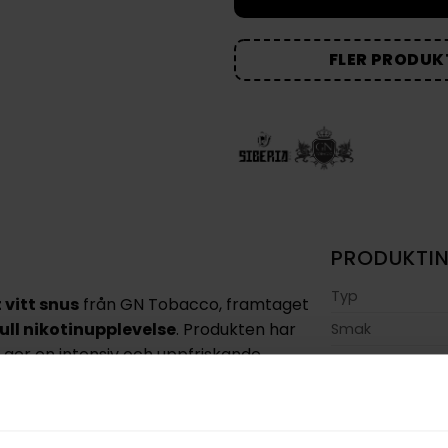
FLER PRODUKT
PRODUKTI
Typ
 vitt snus
från GN Tobacco, framtaget
ull nikotinupplevelse
. Produkten har
Smak
et ger en intensiv och uppfriskande
Format
Styrka
n
diskret och bekväm passform
Nikotin per gra