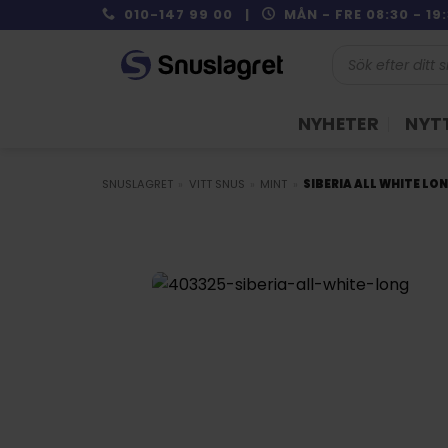
Skip
010-147 99 00 |
MÅN - FRE 08:30 - 1
to
Produktsökning
content
NYHETER
NYTT
SNUSLAGRET
»
VITT SNUS
»
MINT
»
SIBERIA ALL WHITE LO