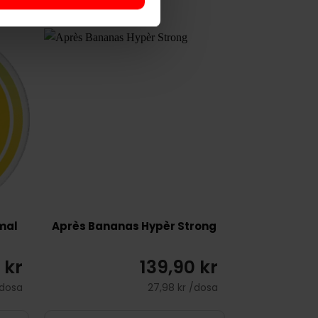
mal
Après Bananas Hypèr Strong
 kr
139,90 kr
/dosa
27,98 kr /dosa