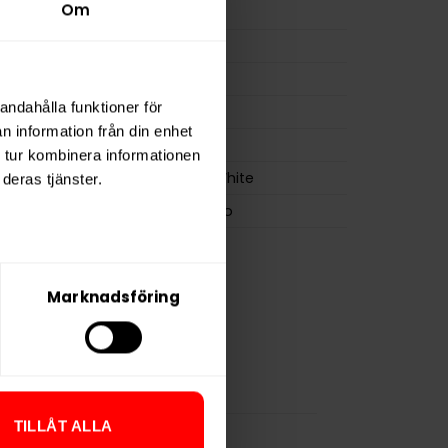
Om
ion
24,8 mg
a
495 mg
15 g
andahålla funktioner för
osa
20
n information från din enhet
0,8 g
 tur kombinera informationen
Siberia All White
deras tjänster.
GN Tobacco
Marknadsföring
TILLÅT ALLA