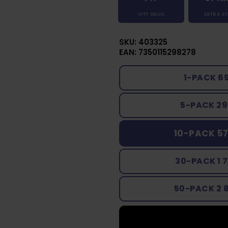
VITT SNUS
EXTRA S
SKU: 403325
EAN: 7350115298278
1-PACK 6
5-PACK 29
10-PACK 57
30-PACK 1 
50-PACK 2 