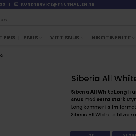
9:30 |
KUNDSERVICE@SNUSHALLEN.SE
 PRIS
SNUS
VITT SNUS
NIKOTINFRITT
NG
Siberia All Whit
Siberia All White Long
frå
snus
med
extra stark
sty
Long kommer i
slim
format
Siberia All White är tillverk
TYP
STYR