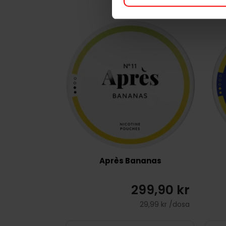
Après Bananas
299,90 kr
29,99 kr /dosa