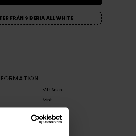
ER FRÅN SIBERIA ALL WHITE
NFORMATION
Vitt Snus
Mint
Slim
Extra Stark
m
33,0 mg/g