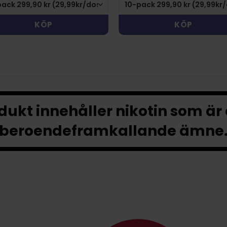
KÖP
KÖP
ukt innehåller nikotin som är
beroendeframkallande ämne