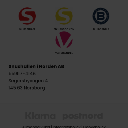
SNUSSIDAN
SNUSSTOCKEN
BILLIGSNUS
VAPEHANDEL
Snushallen i Norden AB
559117-4148
Segersbyvägen 4
145 63 Norsborg
Allmänna villkor
|
Integritetspolicy
|
Cookiepolicy