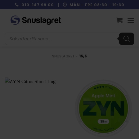
Skip
010-147 99 00 |
MÅN - FRE 08:30 - 19:30
to
content
Produktsökning
SNUSLAGRET
»
15,5