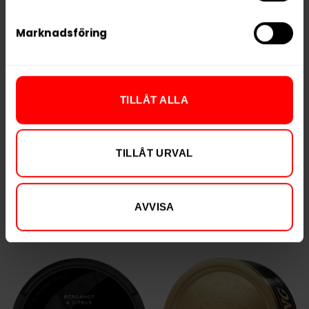
Marknadsföring
Kaliber Plus+ Vit
Islay Whisky Lös
TILLÅT ALLA
219,90 kr
699,90 kr
21,99 kr /dosa
69,99 kr /dosa
TILLÅT URVAL
AVVISA
KÖP
KÖP