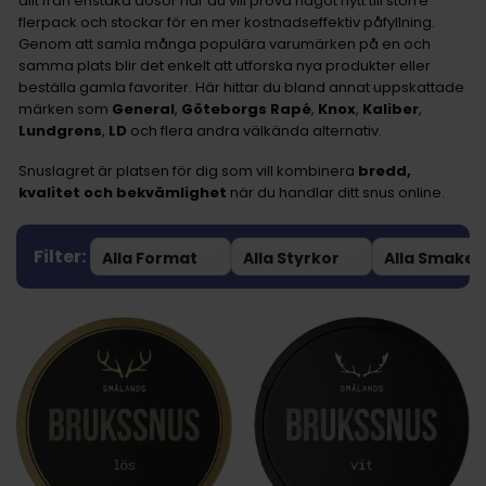
allt från enstaka dosor när du vill prova något nytt till större
flerpack och stockar för en mer kostnadseffektiv påfyllning.
Genom att samla många populära varumärken på en och
samma plats blir det enkelt att utforska nya produkter eller
beställa gamla favoriter. Här hittar du bland annat uppskattade
märken som
General
,
Göteborgs
Rapé
,
Knox
,
Kaliber
,
Lundgrens
,
LD
och flera andra välkända alternativ.
Snuslagret är platsen för dig som vill kombinera
bredd,
kvalitet och bekvämlighet
när du handlar ditt snus online.
Filter: