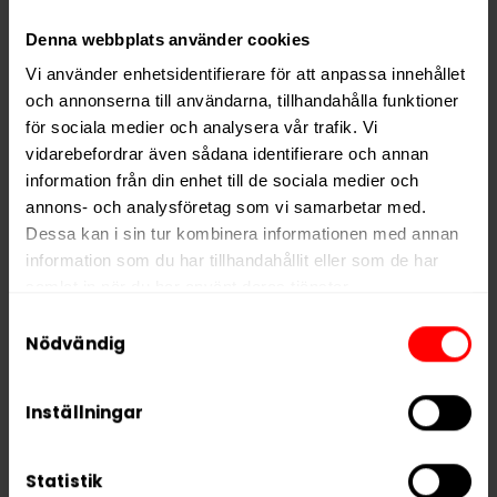
Denna webbplats använder cookies
Vi använder enhetsidentifierare för att anpassa innehållet
och annonserna till användarna, tillhandahålla funktioner
för sociala medier och analysera vår trafik. Vi
Kronan Original
Smålands Brukssnus
vidarebefordrar även sådana identifierare och annan
Portion
Portion
information från din enhet till de sociala medier och
279,90 kr
239,90 kr
annons- och analysföretag som vi samarbetar med.
27,99 kr /dosa
23,99 kr /dosa
Dessa kan i sin tur kombinera informationen med annan
information som du har tillhandahållit eller som de har
samlat in när du har använt deras tjänster.
Samtyckesval
KÖP
KÖP
5 third parties
We work with
who may receive and
Nödvändig
process your information.
Inställningar
Statistik