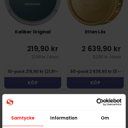
Kaliber Original
Ettan Lös
219,90 kr
2 639,90 kr
21,99 kr /dosa
52,80 kr /dosa
KÖP
KÖP
Samtycke
Information
Om