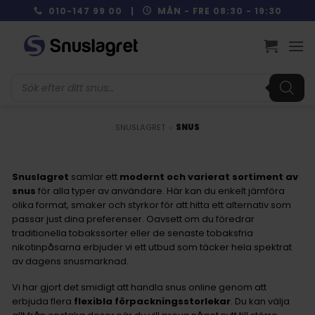
Skip
010-147 99 00 |
MÅN - FRE 08:30 - 19:30
to
content
Produktsökning
SNUSLAGRET
»
SNUS
Snuslagret
samlar ett
modernt och varierat sortiment av
snus
för alla typer av användare. Här kan du enkelt jämföra
olika format, smaker och styrkor för att hitta ett alternativ som
passar just dina preferenser. Oavsett om du föredrar
traditionella tobakssorter eller de senaste tobaksfria
nikotinpåsarna erbjuder vi ett utbud som täcker hela spektrat
av dagens snusmarknad.
Vi har gjort det smidigt att handla snus online genom att
erbjuda flera
flexibla förpackningsstorlekar
. Du kan välja