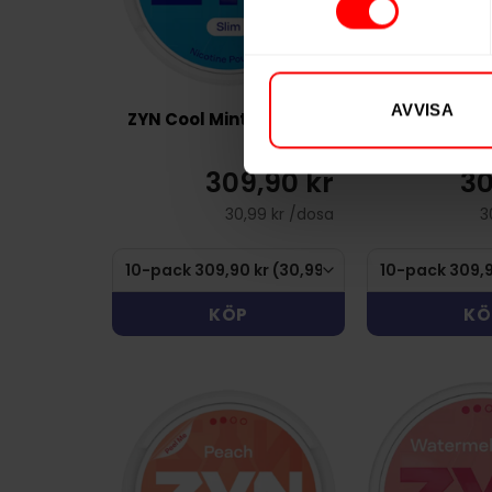
AVVISA
ZYN Cool Mint Mini 6mg
ZYN Citrus
309,90 kr
30
30,99 kr /dosa
3
KÖP
KÖ