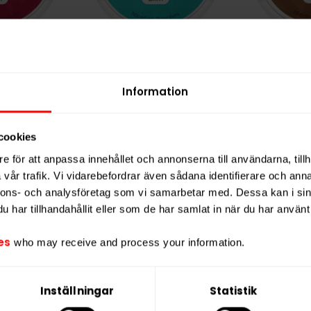
uits Slim
ZYN Spearmint Slim
ZYN Coff
g
9mg
Information
9,90 kr
309,90 kr
3
0,99 kr /dosa
30,99 kr /dosa
cookies
e för att anpassa innehållet och annonserna till användarna, tillh
vår trafik. Vi vidarebefordrar även sådana identifierare och anna
P
KÖP
nnons- och analysföretag som vi samarbetar med. Dessa kan i sin
har tillhandahållit eller som de har samlat in när du har använt 
es
who may receive and process your information.
Inställningar
Statistik