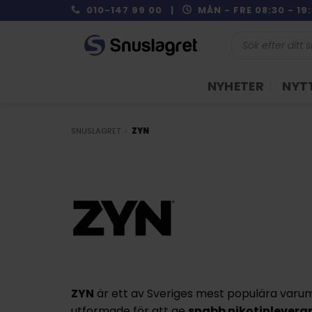
Skip
010-147 99 00 |
MÅN - FRE 08:30 - 1
to
Produktsökning
content
NYHETER
NYTT
SNUSLAGRET
»
ZYN
ZYN
är ett av Sveriges mest populära var
utformade för att ge
snabb nikotinlevera