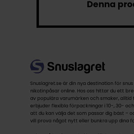
Denna prod
Snuslagret.se är din nya destination för snus
nikotinpåsar online. Hos oss hittar du ett br
av populära varumärken och smaker, alltid til
erbjuder flexibla förpackningar i 10-, 30- oc
att du kan välja det som passar dig bäst – 
vill prova något nytt eller bunkra upp dina fa