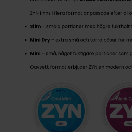
ZYN finns i flera format anpassade efter oli
Slim
– smala portioner med högre fukthalt 
Mini Dry
– extra små och torra påsar för ma
Mini
– små, något fuktigare portioner som g
Oavsett format erbjuder ZYN en modern och 