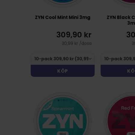
ZYN Cool Mint Mini 3mg
ZYN Black C
3m
309,90 kr
30
30,99 kr /dosa
3
KÖP
KÖ