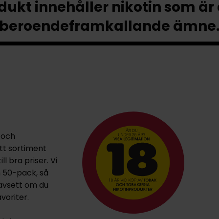
ukt innehåller nikotin som är
beroendeframkallande ämne
 och
ett sortiment
l bra priser. Vi
h 50-pack, så
oavsett om du
voriter.