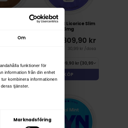
ee Mini 6mg
ZYN Violet Licorice Slim
6mg
Om
09,90 kr
309,90 kr
30,99 kr /dosa
30,99 kr /dosa
andahålla funktioner för
n information från din enhet
KÖP
KÖP
 tur kombinera informationen
deras tjänster.
Marknadsföring