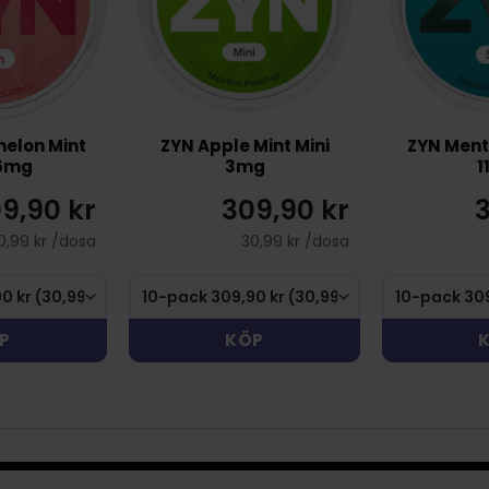
elon Mint
ZYN Apple Mint Mini
ZYN Menth
 6mg
3mg
1
9,90 kr
309,90 kr
3
0,99 kr /dosa
30,99 kr /dosa
P
KÖP