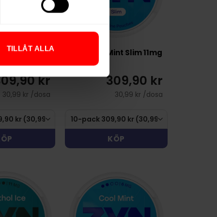
TILLÅT ALLA
int Slim 9mg
ZYN Cool Mint Slim 11mg
09,90 kr
309,90 kr
30,99 kr /dosa
30,99 kr /dosa
KÖP
KÖP