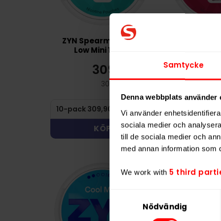
ZYN Spearmint Extra
ZYN Red Fr
Low Mini 1,5mg
9m
Samtycke
309,90 kr
30
30,99 kr /dosa
3
Denna webbplats använder 
Vi använder enhetsidentifierar
sociala medier och analysera 
KÖP
KÖ
till de sociala medier och a
med annan information som du 
5 third parti
We work with
Samtyckesval
Nödvändig