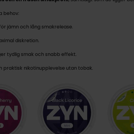
ka behov:
för jämn och lång smakrelease.
ximal diskretion.
er tydlig smak och snabb effekt.
praktisk nikotinupplevelse utan tobak.