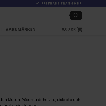
FRI FRAKT FRÅN 49 KR
VARUMÄRKEN
0,00
KR
dish Match
. Påsarna är helvita, diskreta och
ekvämt under läppen.