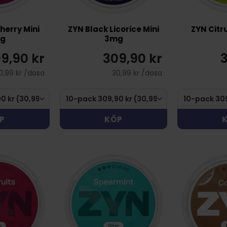
herry Mini
ZYN Black Licorice Mini
ZYN Citr
g
3mg
9,90 kr
309,90 kr
3
0,99 kr /dosa
30,99 kr /dosa
P
KÖP