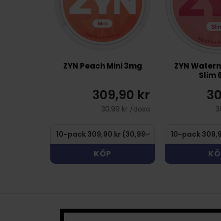
ZYN Peach Mini 3mg
ZYN Waterm
Slim
309,90 kr
30
30,99 kr /dosa
3
KÖP
KÖ