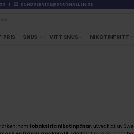
9:30 |
KUNDSERVICE@SNUSHALLEN.SE
 PRIS
SNUS
VITT SNUS
NIKOTINFRITT
umärken inom
tobaksfria nikotinpåsar
, utvecklat av
Swe
ns
och en
fräsch smakprofil
, samtidigt som de ligger b