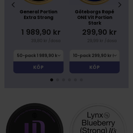
é
Kaliber Plus+ Vit
Lundgrens Skåne
Stark
kr
219,90 kr
319,90 kr
osa
21,99 kr /dosa
31,99 kr /dosa
KÖP
KÖP