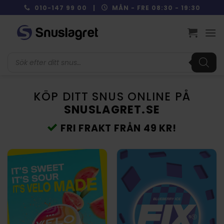
Skip
010-147 99 00 |
MÅN - FRE 08:30 - 19:30
to
content
Produktsökning
KÖP DITT SNUS ONLINE PÅ
SNUSLAGRET.SE
FRI FRAKT FRÅN 49 KR!