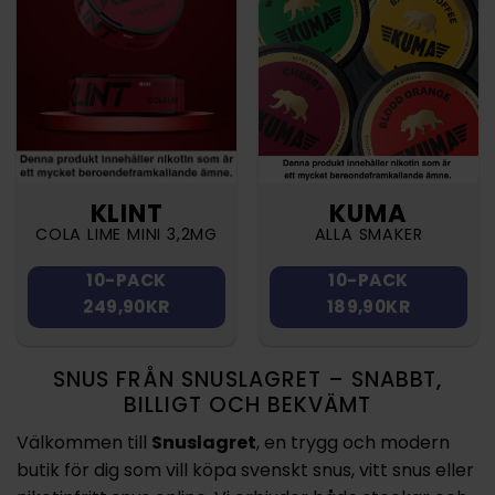
KLINT
KUMA
COLA LIME MINI 3,2MG
ALLA SMAKER
10-PACK
10-PACK
249,90KR
189,90KR
SNUS FRÅN SNUSLAGRET – SNABBT,
BILLIGT OCH BEKVÄMT
Välkommen till
Snuslagret
, en trygg och modern
butik för dig som vill köpa svenskt snus, vitt snus eller