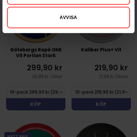
AVVISA
Göteborgs Rapé ONE
Kaliber Plus+ Vit
Vit Portion Stark
299,90 kr
219,90 kr
29,99 kr /dosa
21,99 kr /dosa
KÖP
KÖP
NYTT PRIS