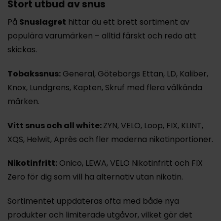
Stort utbud av snus
På
Snuslagret
hittar du ett brett sortiment av
populära varumärken – alltid färskt och redo att
skickas.
Tobakssnus
:
General
,
Göteborgs
Ettan
,
LD
,
Kaliber
,
Knox
,
Lundgrens
,
Kapten
,
Skruf
med flera välkända
märken.
Vitt snus
och
all white
:
ZYN
,
VELO
,
Loop
,
FIX
,
KLINT
,
XQS,
Helwit
,
Après
och fler moderna nikotinportioner.
Nikotinfritt
:
Onico
,
LEWA
, VELO Nikotinfritt och
FIX
Zero
för dig som vill ha alternativ utan nikotin.
Sortimentet uppdateras ofta med både nya
produkter och limiterade utgåvor, vilket gör det