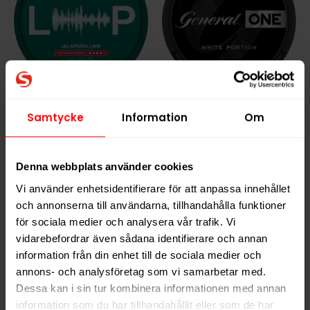
LOOP Jalapeno Lime
General ONE White
Extra Strong
Portion Strong
Samtycke
Information
Om
999,90 kr
299,90 kr
33,33 kr /dosa
29,99 kr /dosa
Denna webbplats använder cookies
Vi använder enhetsidentifierare för att anpassa innehållet
och annonserna till användarna, tillhandahålla funktioner
för sociala medier och analysera vår trafik. Vi
KÖP
KÖP
vidarebefordrar även sådana identifierare och annan
information från din enhet till de sociala medier och
annons- och analysföretag som vi samarbetar med.
Dessa kan i sin tur kombinera informationen med annan
NYTT PRIS
information som du har tillhandahållit eller som de har