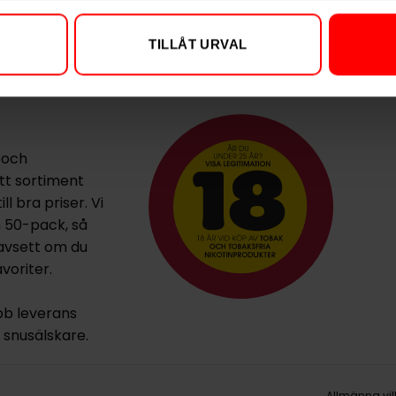
TILLÅT URVAL
 och
ett sortiment
l bra priser. Vi
h 50-pack, så
oavsett om du
voriter.
bb leverans
la snusälskare.
Allmänna vil