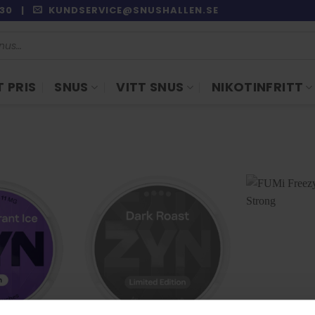
9:30 |
KUNDSERVICE@SNUSHALLEN.SE
 PRIS
SNUS
VITT SNUS
NIKOTINFRITT