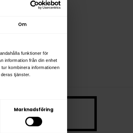
y Mint Extra
rong
Om
andahålla funktioner för
n information från din enhet
 tur kombinera informationen
deras tjänster.
 ett mycket
Marknadsföring
.