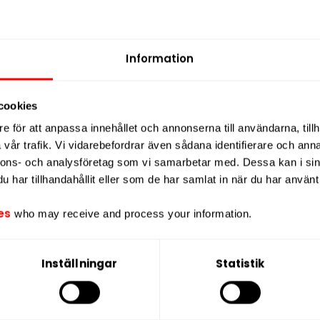
urrant Ice
ZYN Dark Roast Limited
FUMi Freez
11mg
Edition Slim 11mg
St
Information
9,90 kr
0,99 kr /dosa
cookies
e för att anpassa innehållet och annonserna till användarna, tillh
vår trafik. Vi vidarebefordrar även sådana identifierare och anna
P
nnons- och analysföretag som vi samarbetar med. Dessa kan i sin
har tillhandahållit eller som de har samlat in när du har använt 
es
who may receive and process your information.
ukt innehåller nikotin som är
Inställningar
Statistik
beroendeframkallande ämne