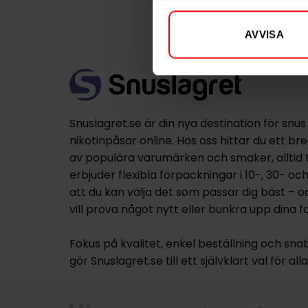
AVVISA
Snuslagret.se är din nya destination för snus
nikotinpåsar online. Hos oss hittar du ett br
av populära varumärken och smaker, alltid til
erbjuder flexibla förpackningar i 10-, 30- oc
att du kan välja det som passar dig bäst – 
vill prova något nytt eller bunkra upp dina fa
Fokus på kvalitet, enkel beställning och sna
gör Snuslagret.se till ett självklart val för al