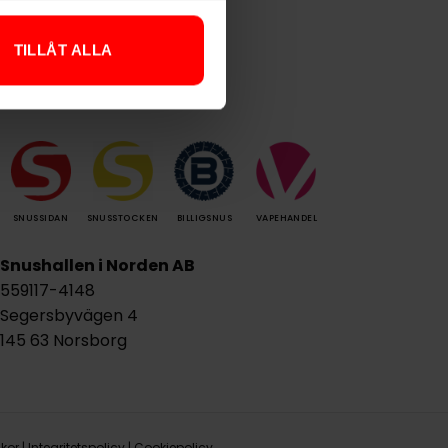
TILLÅT ALLA
Våra andra plattformar
SNUSSIDAN
SNUSSTOCKEN
BILLIGSNUS
VAPEHANDEL
Snushallen i Norden AB
559117-4148
Segersbyvägen 4
145 63 Norsborg
lkor
|
Integritetspolicy
|
Cookiepolicy