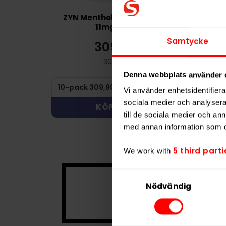
ZYN Menthol Ice Slim
ZYN Blackc
11mg
Slim 
Samtycke
309,90 kr
30
30,99 kr /dosa
3
Denna webbplats använder 
Vi använder enhetsidentifierar
sociala medier och analysera 
KÖP
KÖ
till de sociala medier och a
med annan information som du 
5 third parti
We work with
Samtyckesval
Denna prod
Nödvändig