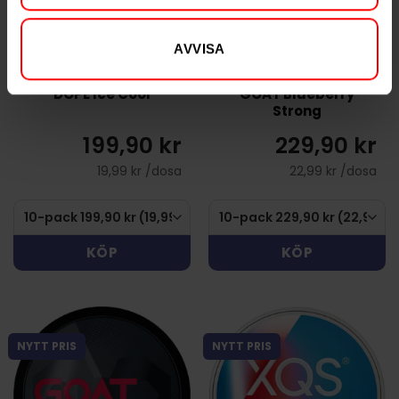
AVVISA
DOPE Ice Cool
GOAT Blueberry
Strong
199,90 kr
229,90 kr
19,99 kr /dosa
22,99 kr /dosa
KÖP
KÖP
NYTT PRIS
NYTT PRIS