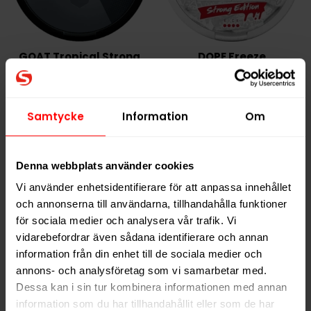
GOAT Tropical Strong
DOPE Freeze
229,90 kr
199,90 kr
Samtycke
Information
Om
22,99 kr /dosa
19,99 kr /dosa
Denna webbplats använder cookies
KÖP
KÖP
Vi använder enhetsidentifierare för att anpassa innehållet
och annonserna till användarna, tillhandahålla funktioner
för sociala medier och analysera vår trafik. Vi
vidarebefordrar även sådana identifierare och annan
NYTT PRIS
NYTT PRIS
information från din enhet till de sociala medier och
annons- och analysföretag som vi samarbetar med.
Dessa kan i sin tur kombinera informationen med annan
information som du har tillhandahållit eller som de har