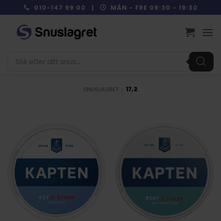
Skip
010-147 99 00 |
MÅN - FRE 08:30 - 19:30
to
content
Produktsökning
SNUSLAGRET
»
17,2