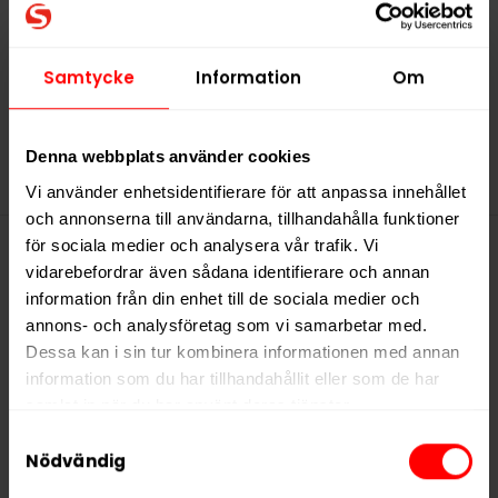
Kapten Vit Salmiak X-
Stark
Samtycke
Information
Om
Denna webbplats använder cookies
Vi använder enhetsidentifierare för att anpassa innehållet
och annonserna till användarna, tillhandahålla funktioner
för sociala medier och analysera vår trafik. Vi
vidarebefordrar även sådana identifierare och annan
Denna produkt innehåller
information från din enhet till de sociala medier och
nikotin som är ett mycket
annons- och analysföretag som vi samarbetar med.
Dessa kan i sin tur kombinera informationen med annan
beroendeframkallande ämne.
information som du har tillhandahållit eller som de har
samlat in när du har använt deras tjänster.
Samtyckesval
5 third parties
We work with
who may receive and
Nödvändig
process your information.