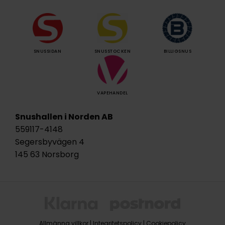
SNUSSIDAN
SNUSSTOCKEN
BILLIGSNUS
VAPEHANDEL
Snushallen i Norden AB
559117-4148
Segersbyvägen 4
145 63 Norsborg
Allmänna villkor
|
Integritetspolicy
|
Cookiepolicy