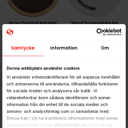
Grov Original Portion
Skruf Superwhite No.
56 Nordic Liquorice
1 989,90 kr
379,90 kr
Samtycke
Information
Om
39,80 kr /dosa
37,99 kr /dosa
Denna webbplats använder cookies
KÖP
KÖP
Vi använder enhetsidentifierare för att anpassa innehållet
och annonserna till användarna, tillhandahålla funktioner
för sociala medier och analysera vår trafik. Vi
vidarebefordrar även sådana identifierare och annan
information från din enhet till de sociala medier och
annons- och analysföretag som vi samarbetar med.
Dessa kan i sin tur kombinera informationen med annan
information som du har tillhandahållit eller som de har