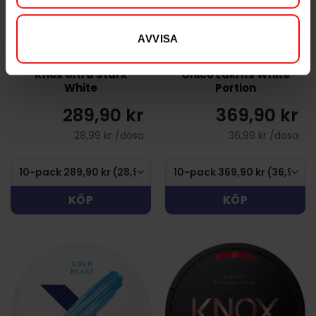
AVVISA
Knox Ultra Stark
Onico Lakrits White
White
Portion
289,90 kr
369,90 kr
28,99 kr /dosa
36,99 kr /dosa
KÖP
KÖP