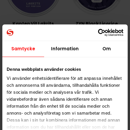
Kapten Vit Lakrits
ZYN Black Licorice
Mini 3mg
219,90 kr
309,90 kr
Samtycke
Information
Om
21,99 kr /dosa
30,99 kr /dosa
Denna webbplats använder cookies
KÖP
KÖP
Vi använder enhetsidentifierare för att anpassa innehållet
och annonserna till användarna, tillhandahålla funktioner
för sociala medier och analysera vår trafik. Vi
vidarebefordrar även sådana identifierare och annan
information från din enhet till de sociala medier och
annons- och analysföretag som vi samarbetar med.
Dessa kan i sin tur kombinera informationen med annan
information som du har tillhandahållit eller som de har