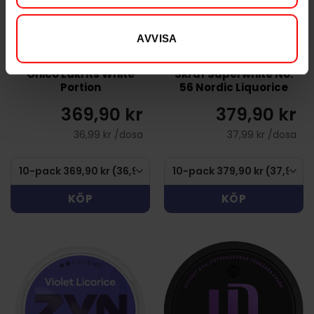
AVVISA
Onico Lakrits White
Skruf Superwhite No.
Portion
56 Nordic Liquorice
369,90 kr
379,90 kr
36,99 kr /dosa
37,99 kr /dosa
KÖP
KÖP