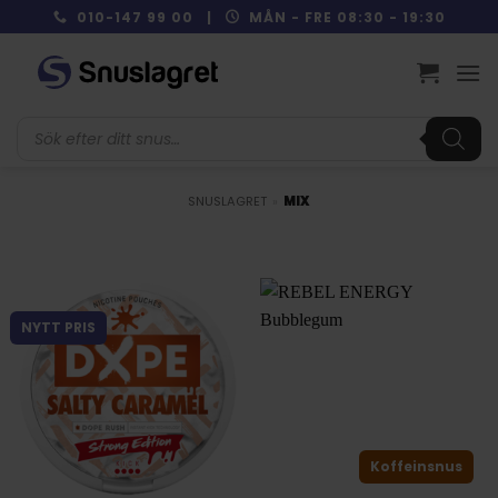
Skip
010-147 99 00 |
MÅN - FRE 08:30 - 19:30
to
content
Produktsökning
SNUSLAGRET
»
MIX
NYTT PRIS
Koffeinsnus