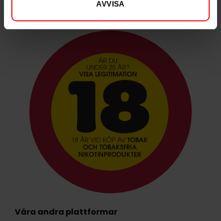
alla snusälskare.
AVVISA
Våra andra plattformar