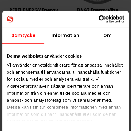
REBEL ENERGY Energy
BAGZ Energy Vibe
Drink
239,90 kr
Samtycke
Information
Om
23,99 kr /dosa
Denna webbplats använder cookies
KÖP
Vi använder enhetsidentifierare för att anpassa innehållet
och annonserna till användarna, tillhandahålla funktioner
för sociala medier och analysera vår trafik. Vi
vidarebefordrar även sådana identifierare och annan
information från din enhet till de sociala medier och
annons- och analysföretag som vi samarbetar med.
Denna produkt innehåller
Dessa kan i sin tur kombinera informationen med annan
nikotin som är ett mycket
information som du har tillhandahållit eller som de har
samlat in när du har använt deras tjänster.
beroendeframkallande ämne.
Samtyckesval