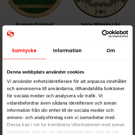
Kronan Original
Islay Whisky Lös
Portion
279,90 kr
699,90 kr
Samtycke
Information
Om
27,99 kr /dosa
69,99 kr /dosa
Denna webbplats använder cookies
KÖP
KÖP
Vi använder enhetsidentifierare för att anpassa innehållet
och annonserna till användarna, tillhandahålla funktioner
för sociala medier och analysera vår trafik. Vi
vidarebefordrar även sådana identifierare och annan
information från din enhet till de sociala medier och
annons- och analysföretag som vi samarbetar med.
Dessa kan i sin tur kombinera informationen med annan
information som du har tillhandahållit eller som de har