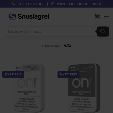
Skip
010-147 99 00 |
MÅN - FRE 08:30 - 19:30
to
content
Produktsökning
SNUSLAGRET
»
0,32
NYTT PRIS
NYTT PRIS