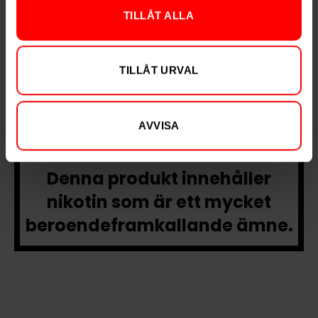
TILLÅT ALLA
On! Tropical Spice
6mg
TILLÅT URVAL
AVVISA
Denna produkt innehåller
nikotin som är ett mycket
beroendeframkallande ämne.