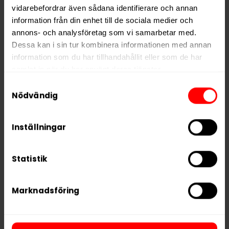
vidarebefordrar även sådana identifierare och annan
information från din enhet till de sociala medier och
annons- och analysföretag som vi samarbetar med.
Dessa kan i sin tur kombinera informationen med annan
information som du har tillhandahållit eller som de har
On! Berry 3mg
On! Tropical Spice
3mg
samlat in när du har använt deras tjänster.
Samtyckesval
5 third parties
We work with
who may receive and
Nödvändig
process your information.
Inställningar
NYTT PRIS
Statistik
Marknadsföring