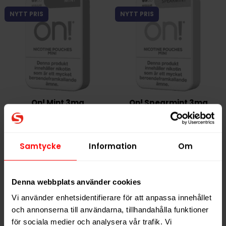
NYTT PRIS
NYTT PRIS
On! Mint 3mg
On! Spearmint 3mg
Samtycke
Information
Om
Denna webbplats använder cookies
NYTT PRIS
NYTT PRIS
Vi använder enhetsidentifierare för att anpassa innehållet
och annonserna till användarna, tillhandahålla funktioner
för sociala medier och analysera vår trafik. Vi