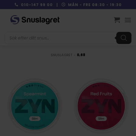
Skip
010-147 99 00 |
MÅN - FRE 08:30 - 19:30
to
content
Produktsökning
SNUSLAGRET
»
0,68