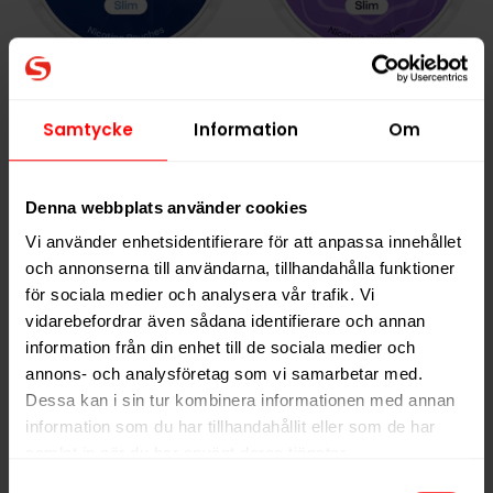
ZYN Peppermint Slim
ZYN Blueberry Mint
9mg
Slim 11mg
Samtycke
Information
Om
309,90 kr
309,90 kr
30,99 kr /dosa
30,99 kr /dosa
Denna webbplats använder cookies
Vi använder enhetsidentifierare för att anpassa innehållet
och annonserna till användarna, tillhandahålla funktioner
KÖP
KÖP
för sociala medier och analysera vår trafik. Vi
vidarebefordrar även sådana identifierare och annan
information från din enhet till de sociala medier och
annons- och analysföretag som vi samarbetar med.
Dessa kan i sin tur kombinera informationen med annan
information som du har tillhandahållit eller som de har
samlat in när du har använt deras tjänster.
Samtyckesval