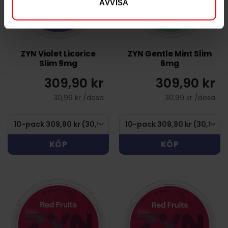
AVVISA
ZYN Violet Licorice
ZYN Gentle Mint Slim
Slim 9mg
6mg
309,90 kr
309,90 kr
30,99 kr /dosa
30,99 kr /dosa
KÖP
KÖP