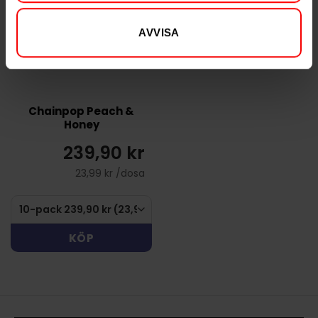
AVVISA
Chainpop Peach &
Honey
239,90 kr
23,99 kr /dosa
KÖP