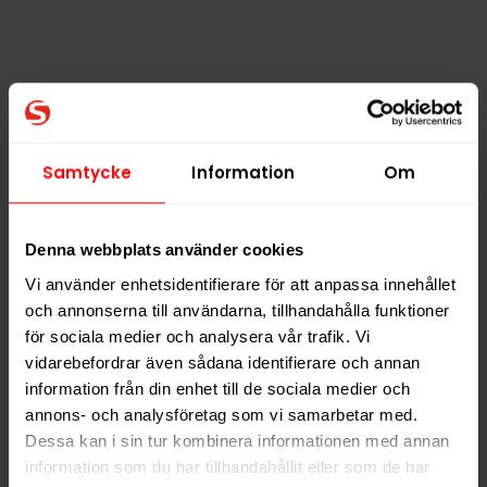
Lundgrens Aros
Lundgrens Aros
Frostnatt 10mg
Skugga Stark 12,5mg
Samtycke
Information
Om
309,90 kr
309,90 kr
30,99 kr /dosa
30,99 kr /dosa
Denna webbplats använder cookies
Vi använder enhetsidentifierare för att anpassa innehållet
och annonserna till användarna, tillhandahålla funktioner
för sociala medier och analysera vår trafik. Vi
KÖP
KÖP
vidarebefordrar även sådana identifierare och annan
information från din enhet till de sociala medier och
annons- och analysföretag som vi samarbetar med.
Dessa kan i sin tur kombinera informationen med annan
information som du har tillhandahållit eller som de har