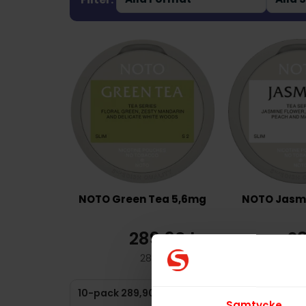
NOTO Green Tea 5,6mg
NOTO Jasm
289,90 kr
28
28,99 kr /dosa
2
Samtycke