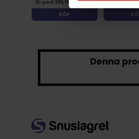
KÖP
KÖ
Denna prod