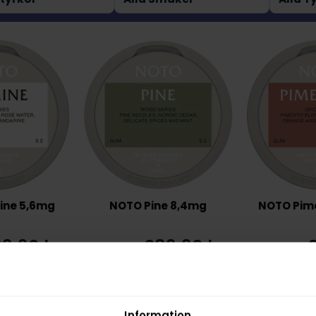
ine 5,6mg
NOTO Pine 8,4mg
NOTO Pime
9,90 kr
289,90 kr
8,99 kr /dosa
28,99 kr /dosa
Information