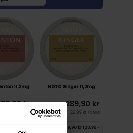
ntón 11,2mg
NOTO Ginger 11,2mg
289,90 kr
289,90 kr
28,99 kr /dosa
28,99 kr /dosa
Om