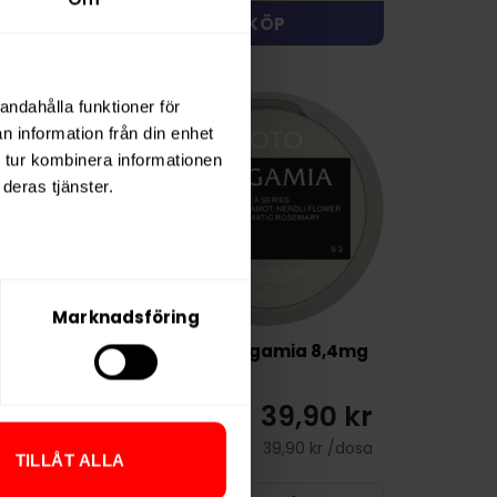
KÖP
KÖP
andahålla funktioner för
n information från din enhet
 tur kombinera informationen
deras tjänster.
Marknadsföring
p Almond &
NOTO Bergamia 8,4mg
nilla
239,90 kr
39,90 kr
23,99 kr /dosa
39,90 kr /dosa
TILLÅT ALLA