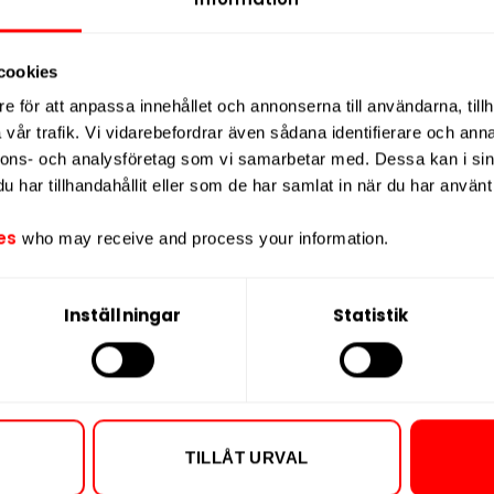
P
KÖP
cookies
e för att anpassa innehållet och annonserna till användarna, tillh
vår trafik. Vi vidarebefordrar även sådana identifierare och anna
nnons- och analysföretag som vi samarbetar med. Dessa kan i sin
har tillhandahållit eller som de har samlat in när du har använt 
es
who may receive and process your information.
Inställningar
Statistik
t Dark Fizz
Chainpop Apple &
Chainpo
ong
Cinnamon
Va
9,90 kr
239,90 kr
2,99 kr /dosa
23,99 kr /dosa
TILLÅT URVAL