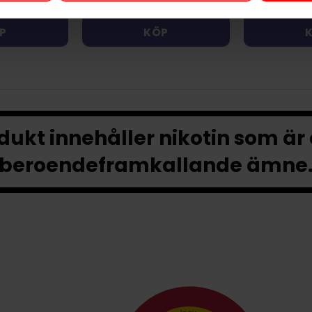
P
KÖP
ukt innehåller nikotin som är
beroendeframkallande ämne