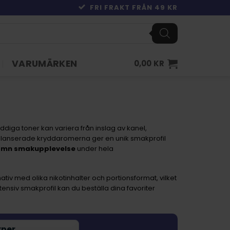
FRI FRAKT FRÅN 49 KR
VARUMÄRKEN
0,00
KR
diga toner kan variera från inslag av kanel,
alanserade kryddaromerna ger en unik smakprofil
 jämn smakupplevelse
under hela
tiv med olika nikotinhalter och portionsformat, vilket
ensiv smakprofil kan du beställa dina favoriter