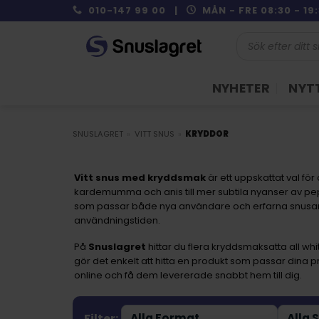
Skip
010-147 99 00 |
MÅN - FRE 08:30 - 1
to
Produktsökning
content
NYHETER
NYTT
SNUSLAGRET
»
VITT SNUS
»
KRYDDOR
Vitt snus med kryddsmak
är ett uppskattat val fö
kardemumma och anis till mer subtila nyanser av p
som passar både nya användare och erfarna snusar
användningstiden.
På
Snuslagret
hittar du flera kryddsmaksatta all wh
gör det enkelt att hitta en produkt som passar dina p
online och få dem levererade snabbt hem till dig.
Filter: