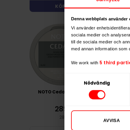
KÖP
KÖ
Denna webbplats använder 
Vi använder enhetsidentifierar
sociala medier och analysera 
till de sociala medier och a
med annan information som du 
5 third parti
We work with
Samtyckesval
Nödvändig
NOTO Cedar 8,4mg
Nordic Spiri
Str
289,90 kr
32
28,99 kr /dosa
3
AVVISA