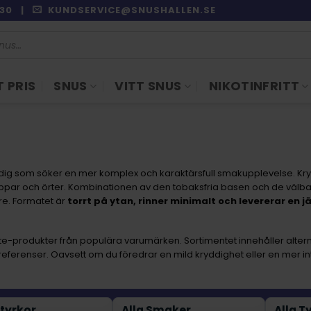
9:30 |
KUNDSERVICE@SNUSHALLEN.SE
 PRIS
SNUS
VITT SNUS
NIKOTINFRITT
r dig som söker en mer komplex och karaktärsfull smakupplevelse. Kryd
eppar och örter. Kombinationen av den tobaksfria basen och de välb
e. Formatet är
torrt på ytan, rinner minimalt och levererar en
ite-produkter från populära varumärken. Sortimentet innehåller alterna
referenser. Oavsett om du föredrar en mild kryddighet eller en mer int