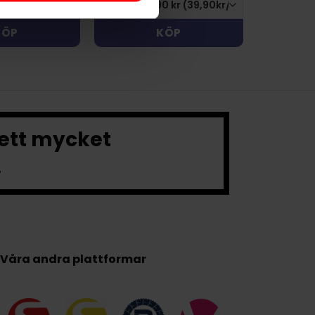
KÖP
KÖP
 ett mycket
.
Våra andra plattformar