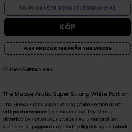
50-PACK 1 579,90 KR (31,60KR/DOSA)
KÖP
FLER PRODUKTER FRÅN THE MOOSE
The Moose Arctic Super Strong White Portion
The Moose Arctic Super Strong White Portion
är ett
vitt portionssnus
från varumärket The Moose,
tillverkat av Hansa Snus Sweden AB. Smakprofilen
kombinerar
peppermint
med tydliga inslag av
tobak
,