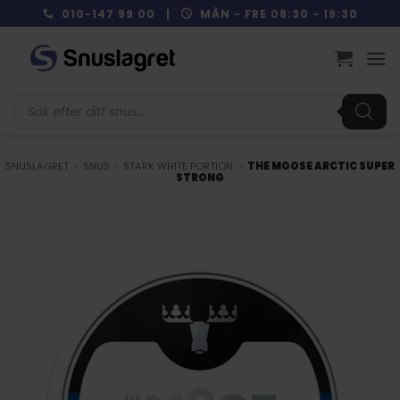
Skip
010-147 99 00 |
MÅN - FRE 08:30 - 19:30
to
content
Produktsökning
SNUSLAGRET
»
SNUS
»
STARK WHITE PORTION
»
THE MOOSE ARCTIC SUPER
STRONG