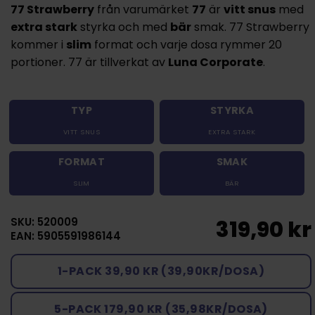
77 Strawberry
från varumärket
77
är
vitt snus
med
extra stark
styrka och med
bär
smak. 77 Strawberry
kommer i
slim
format och varje dosa rymmer 20
portioner. 77 är tillverkat av
Luna Corporate
.
TYP
STYRKA
VITT SNUS
EXTRA STARK
FORMAT
SMAK
SLIM
BÄR
SKU: 520009
319,90 kr
EAN: 5905591986144
1-PACK 39,90 KR (39,90KR/DOSA)
5-PACK 179,90 KR (35,98KR/DOSA)