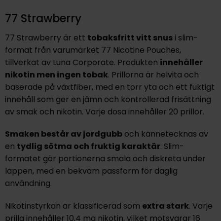
77 Strawberry
77 Strawberry
är ett
tobaksfritt vitt snus
i slim-
format från varumärket 77 Nicotine Pouches,
tillverkat av Luna Corporate. Produkten
innehåller
nikotin men ingen tobak
. Prillorna är helvita och
baserade på växtfiber, med en torr yta och ett fuktigt
innehåll som ger en jämn och kontrollerad frisättning
av smak och nikotin. Varje dosa innehåller 20 prillor.
Smaken består av jordgubb
och kännetecknas av
en
tydlig sötma och fruktig karaktär
. Slim-
formatet gör portionerna smala och diskreta under
läppen, med en bekväm passform för daglig
användning.
Nikotinstyrkan är klassificerad som
extra stark
. Varje
prilla innehåller 10,4 mg nikotin, vilket motsvarar 16