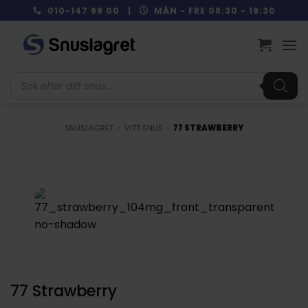
Skip
010-147 99 00 |
MÅN - FRE 08:30 - 19:30
to
content
Produktsökning
SNUSLAGRET
»
VITT SNUS
»
77 STRAWBERRY
77 Strawberry