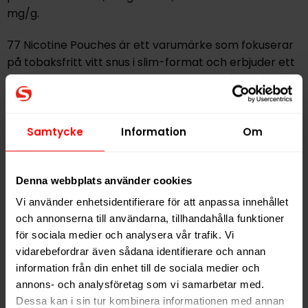
mg/g.
77 Nicotine Pouches är ett varumärke som fokuserar
på tobaksfritt vitt snus i slim-format och erbjuder ett
brett sortiment av smaker och styrkenivåer, från
klassiska till mer unika smakprofiler.
Samtycke
Information
Om
Hitta alla produkter från
77
Alla produkter med smaken
Bär
Denna webbplats använder cookies
Vi använder enhetsidentifierare för att anpassa innehållet
PRODUKTINFORMATION
och annonserna till användarna, tillhandahålla funktioner
för sociala medier och analysera vår trafik. Vi
Typ
Vitt Snus
vidarebefordrar även sådana identifierare och annan
Smak
Bär
information från din enhet till de sociala medier och
Format
Slim
annons- och analysföretag som vi samarbetar med.
Dessa kan i sin tur kombinera informationen med annan
Styrka
Extra Stark