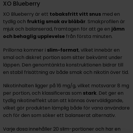
XO Blueberry
XO Blueberry
är ett
tobaksfritt vitt snus
med en
tydlig och
fruktig smak av blåbär
. Smakprofilen är
mjuk och balanserad, framtagen för att ge en
jämn
och behaglig upplevelse
från första minuten.
Prillorna kommer i
slim-format
, vilket innebär en
smal och diskret portion som sitter bekvämt under
läppen. Den genomtänkta konstruktionen bidrar till
en stabil frisättning av både smak och nikotin över tid.
Nikotinhalten ligger på
16 mg/g
, vilket motsvarar
8 mg
per portion
, och klassificeras som
stark
. Det ger en
tydlig nikotineffekt utan att kännas överväldigande,
vilket gör produkten lämplig både för vana användare
och för den som söker ett balanserat alternativ.
Varje dosa innehåller
20 slim-portioner
och har en