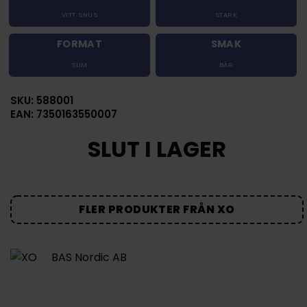
VITT SNUS
STARK
FORMAT
SMAK
SLIM
BÄR
SKU: 588001
EAN: 7350163550007
SLUT I LAGER
FLER PRODUKTER FRÅN XO
BAS Nordic AB