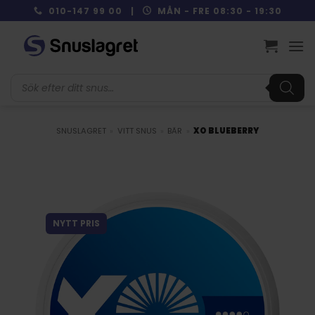
Skip
010-147 99 00 |
MÅN - FRE 08:30 - 19:30
to
content
Produktsökning
SNUSLAGRET
»
VITT SNUS
»
BÄR
»
XO BLUEBERRY
NYTT PRIS