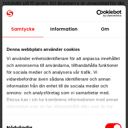
totalvikt på
10 gram
. XO Blueberry är utvecklad för dig
som vill ha ett tobaksfritt vitt snus med
fruktig
karaktär, diskret format och pålitlig styrka
.
Samtycke
Information
Om
Hitta alla produkter från
XO
Alla produkter med smaken
Bär
Denna webbplats använder cookies
Vi använder enhetsidentifierare för att anpassa innehållet
och annonserna till användarna, tillhandahålla funktioner
PRODUKTINFORMATION
för sociala medier och analysera vår trafik. Vi
Typ
Vitt Snus
vidarebefordrar även sådana identifierare och annan
Smak
Bär
information från din enhet till de sociala medier och
annons- och analysföretag som vi samarbetar med.
Format
Slim
Dessa kan i sin tur kombinera informationen med annan
Styrka
Stark
information som du har tillhandahållit eller som de har
Nikotin per gram
16,0 mg/g
samlat in när du har använt deras tjänster.
Samtyckesval
Nikotin per portion
8,0 mg
5 third parties
We work with
who may receive and
Nödvändig