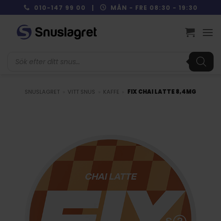
Skip
010-147 99 00 |
MÅN - FRE 08:30 - 19:30
to
content
Produktsökning
SNUSLAGRET
»
VITT SNUS
»
KAFFE
»
FIX CHAI LATTE 8,4MG