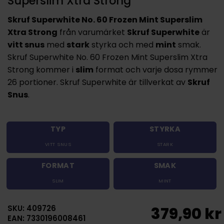
Superslim Xtra Strong
Skruf Superwhite No. 60 Frozen Mint Superslim
Xtra Strong
från varumärket
Skruf Superwhite
är
vitt snus
med
stark
styrka och med
mint
smak.
Skruf Superwhite No. 60 Frozen Mint Superslim Xtra
Strong kommer i
slim
format och varje dosa rymmer
26 portioner. Skruf Superwhite är tillverkat av
Skruf
Snus
.
TYP
STYRKA
VITT SNUS
STARK
FORMAT
SMAK
SLIM
MINT
SKU: 409726
379,90 kr
EAN: 7330196008461