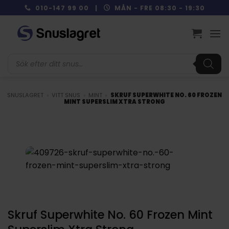
Skip
010-147 99 00 |
MÅN - FRE 08:30 - 19:30
to
content
Produktsökning
SNUSLAGRET
»
VITT SNUS
»
MINT
»
SKRUF SUPERWHITE NO. 60 FROZEN
MINT SUPERSLIM XTRA STRONG
Skruf Superwhite No. 60 Frozen Mint