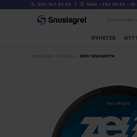
Skip
010-147 99 00 |
MÅN - FRE 08:30 - 1
to
Produktsökning
content
NYHETER
NYTT
SNUSLAGRET
»
VITT SNUS
»
ZEUS TRUE NORTH