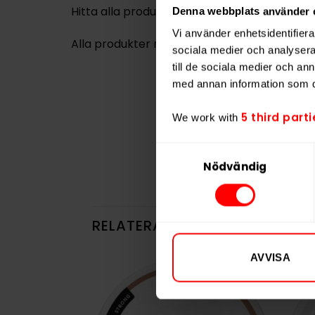
Hitta alla produkter från
Zeus
Denna webbplats använder 
Vi använder enhetsidentifierar
Alla produkter med smaken
Mint
sociala medier och analysera 
till de sociala medier och a
med annan information som du 
5 third parti
We work with
Samtyckesval
Nödvändig
RELATERADE PRODUKTER
AVVISA