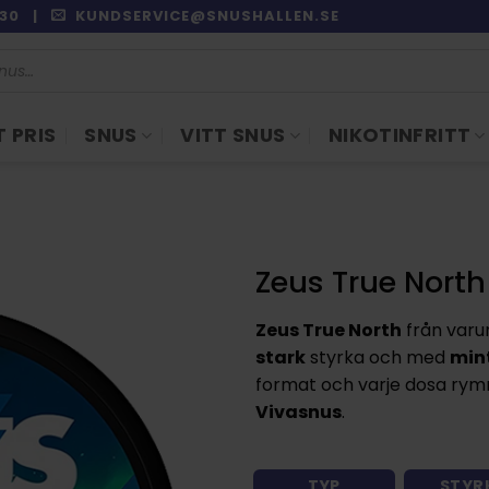
9:30 |
KUNDSERVICE@SNUSHALLEN.SE
 PRIS
SNUS
VITT SNUS
NIKOTINFRITT
Zeus True North
Zeus True North
från var
stark
styrka och med
min
format och varje dosa rymme
Vivasnus
.
TYP
STYR