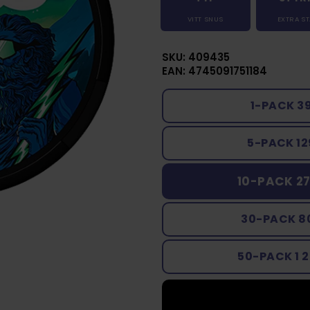
VITT SNUS
EXTRA S
SKU: 409435
EAN: 4745091751184
1-PACK 3
5-PACK 12
10-PACK 27
30-PACK 8
50-PACK 1 