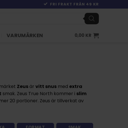
FRI FRAKT FRÅN 49 KR
VARUMÄRKEN
0,00
KR
umärket
Zeus
är
vitt snus
med
extra
t
smak. Zeus True North kommer i
slim
r 20 portioner. Zeus är tillverkat av
KA
FORMAT
SMAK