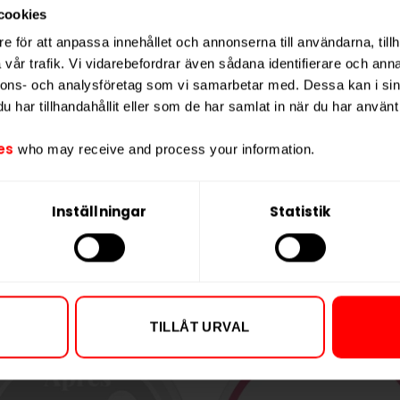
Nikotin per port
cookies
Nikotin per dos
e för att anpassa innehållet och annonserna till användarna, tillh
vår trafik. Vi vidarebefordrar även sådana identifierare och anna
Vikt per dosa
nnons- och analysföretag som vi samarbetar med. Dessa kan i sin
Portioner per d
har tillhandahållit eller som de har samlat in när du har använt 
Vikt per portion
es
who may receive and process your information.
Varumärke
Tillverkare
Inställningar
Statistik
TILLÅT URVAL