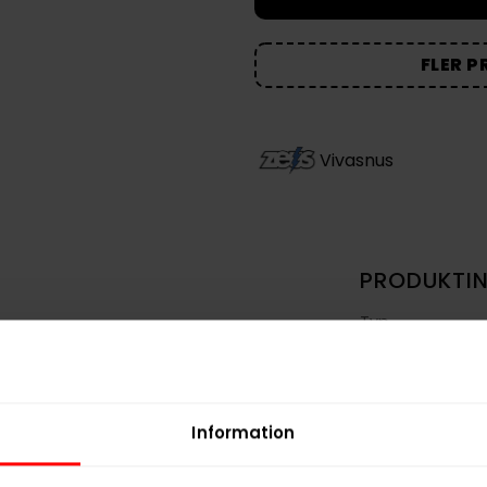
FLER P
Vivasnus
PRODUKTI
Typ
tt snus
med frisk och
kylande
Smak
Format
on
, motsvarande
20 mg/g
, vilket ger
Styrka
Information
håller
20 portioner
.
Nikotin per gra