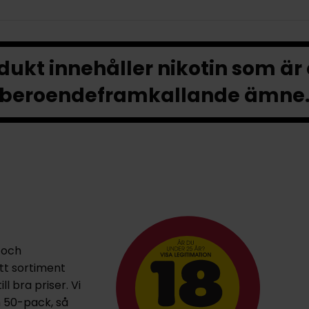
ukt innehåller nikotin som är
beroendeframkallande ämne
 och
ett sortiment
l bra priser. Vi
h 50-pack, så