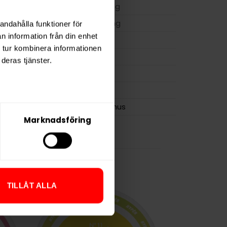
ion
10,0 mg
a
200 mg
andahålla funktioner för
n information från din enhet
10 g
 tur kombinera informationen
osa
20
deras tjänster.
0,5 g
Zeus
Vivasnus
Marknadsföring
TILLÅT ALLA