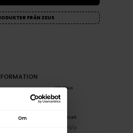
RODUKTER FRÅN ZEUS
NFORMATION
Vitt Snus
Mint
Slim
Extra Stark
Om
m
20,0 mg/g