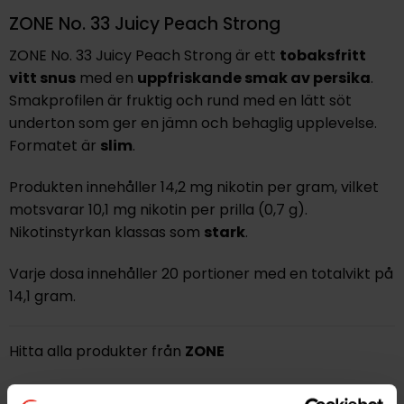
ZONE No. 33 Juicy Peach Strong
ZONE No. 33 Juicy Peach Strong
är ett
tobaksfritt
vitt snus
med en
uppfriskande smak av persika
.
Smakprofilen är fruktig och rund med en lätt söt
underton som ger en jämn och behaglig upplevelse.
Formatet är
slim
.
Produkten innehåller
14,2 mg nikotin per gram
, vilket
motsvarar 10,1
mg nikotin per prilla
(0,7 g).
Nikotinstyrkan klassas som
stark
.
Varje dosa innehåller
20 portioner
med en totalvikt på
14,1 gram
.
Hitta alla produkter från
ZONE
Alla produkter med smaken
Frukt