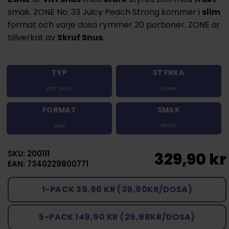
smak. ZONE No. 33 Juicy Peach Strong kommer i
slim
format och varje dosa rymmer 20 portioner. ZONE är
tillverkat av
Skruf Snus
.
TYP
STYRKA
VITT SNUS
STARK
FORMAT
SMAK
SLIM
FRUKT
SKU: 200111
329,90 kr
EAN: 7340229800771
1-PACK 39,90 KR (39,90KR/DOSA)
5-PACK 149,90 KR (29,98KR/DOSA)