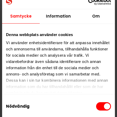
PRODUKTINFORMATION
Samtycke
Information
Om
Typ
Vitt Snus
Smak
Frukt
Denna webbplats använder cookies
Format
Slim
Vi använder enhetsidentifierare för att anpassa innehållet
Styrka
Stark
och annonserna till användarna, tillhandahålla funktioner
för sociala medier och analysera vår trafik. Vi
Nikotin per gram
14,2 mg/g
vidarebefordrar även sådana identifierare och annan
Nikotin per portion
10,1 mg
information från din enhet till de sociala medier och
Nikotin per dosa
202 mg
annons- och analysföretag som vi samarbetar med.
Dessa kan i sin tur kombinera informationen med annan
Vikt per dosa
14 g
information som du har tillhandahållit eller som de har
Portioner per dosa
20
samlat in när du har använt deras tjänster.
Vikt per portion
0,7 g
Samtyckesval
5 third parties
We work with
who may receive and
Nödvändig
Varumärke
ZONE
process your information.
Tillverkare
Skruf Snus