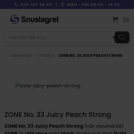
Skip
010-147 99 00 |
MÅN - FRE 08:30 - 19:30
to
content
Produktsökning
SNUSLAGRET
»
VITT SNUS
»
ZONE NO. 33 JUICY PEACH STRONG
ZONE No. 33 Juicy Peach Strong
ZONE No. 33 Juicy Peach Strong
från varumärket
ZONE
är
vitt snus
med
stark
styrka och med
frukt