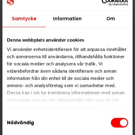
57,99 kr /dosa
Samtycke
Information
Om
KÖP
Denna webbplats använder cookies
Vi använder enhetsidentifierare för att anpassa innehållet
och annonserna till användarna, tillhandahålla funktioner
för sociala medier och analysera vår trafik. Vi
Denna produkt innehåller
vidarebefordrar även sådana identifierare och annan
information från din enhet till de sociala medier och
nikotin som är ett mycket
annons- och analysföretag som vi samarbetar med.
beroendeframkallande ämne.
Dessa kan i sin tur kombinera informationen med annan
information som du har tillhandahållit eller som de har
samlat in när du har använt deras tjänster.
Samtyckesval
5 third parties
We work with
who may receive and
Nödvändig
process your information.