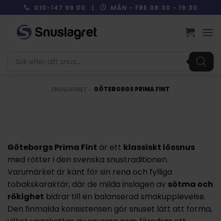
Skip
010-147 99 00 |
MÅN - FRE 08:30 - 19:30
to
content
Produktsökning
SNUSLAGRET
»
GÖTEBORGS PRIMA FINT
Göteborgs Prima Fint
är ett
klassiskt lössnus
med rötter i den svenska snustraditionen.
Varumärket är känt för sin rena och fylliga
tobakskaraktär, där de milda inslagen av
sötma och
rökighet
bidrar till en balanserad smakupplevelse.
Den finmalda konsistensen gör snuset lätt att forma,