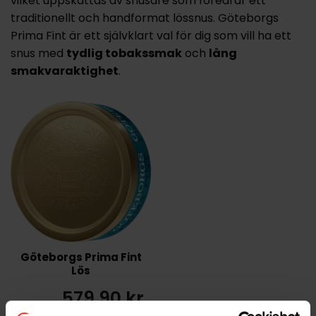
vilket uppskattas av snusare som föredrar ett
traditionellt och handformat lössnus. Göteborgs
Prima Fint är ett självklart val för dig som vill ha ett
snus med
tydlig tobakssmak
och
lång
smakvaraktighet
.
Göteborgs Prima Fint
Lös
579,90 kr