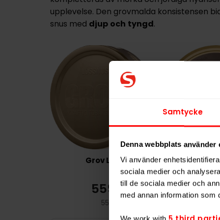
upplevelse. Den grovmalda konsistensen bidr
snus med
djup
och
tyngd
.
Samtycke
Denna webbplats använder 
Grov Lös
Grov Origin
Vi använder enhetsidentifierar
sociala medier och analysera 
till de sociala medier och a
559,90 kr
1 9
med annan information som du 
55,99 kr /dosa
3
5 third parti
We work with