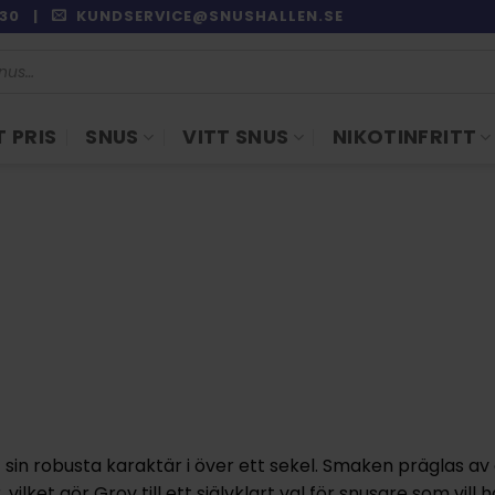
9:30 |
KUNDSERVICE@SNUSHALLEN.SE
 PRIS
SNUS
VITT SNUS
NIKOTINFRITT
 sin robusta karaktär i över ett sekel. Smaken präglas av
ket gör Grov till ett självklart val för snusare som vill h