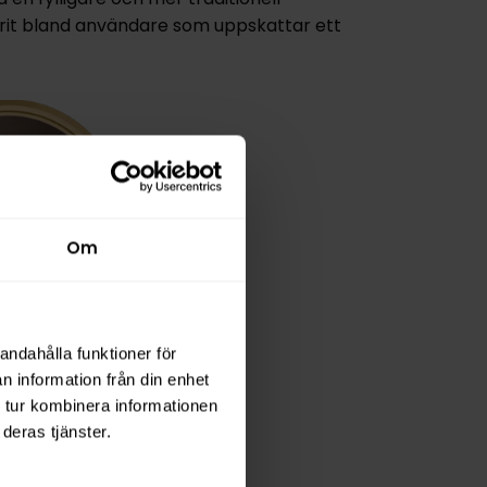
vorit bland användare som uppskattar ett
Om
rk Original
andahålla funktioner för
rtion
n information från din enhet
 tur kombinera informationen
989,90 kr
deras tjänster.
39,80 kr /dosa