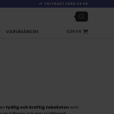
FRI FRAKT FRÅN 49 KR
VARUMÄRKEN
0,00
KR
 en
tydlig
och
kraftig
tobakston
som
a en fylligare och mer traditionell