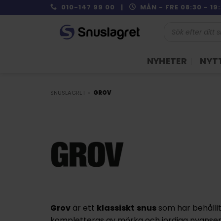
Skip
010-147 99 00 |
MÅN - FRE 08:30 - 1
to
Produktsökning
content
NYHETER
NYTT
SNUSLAGRET
»
GROV
Grov
är ett
klassiskt
snus
som har behållit
kompletteras av mörka och jordiga nyanser, vil