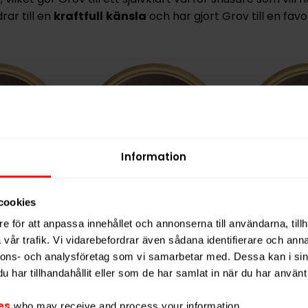
ar till en
kraftfull
känsla
och har gjort Grov till en fa
Information
cookies
al Portion
Grov Vit Portion
Grov Sta
e för att anpassa innehållet och annonserna till användarna, tillh
Po
vår trafik. Vi vidarebefordrar även sådana identifierare och anna
nnons- och analysföretag som vi samarbetar med. Dessa kan i sin
89,90 kr
1 989,90 kr
1 
har tillhandahållit eller som de har samlat in när du har använt 
9,80 kr /dosa
39,80 kr /dosa
es
who may receive and process your information.