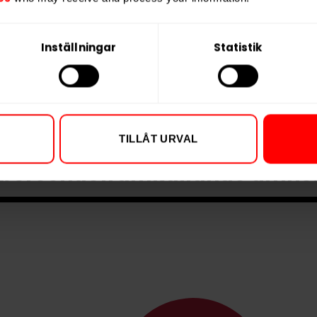
P
KÖP
Inställningar
Statistik
TILLÅT URVAL
ukt innehåller nikotin som är
beroendeframkallande ämne