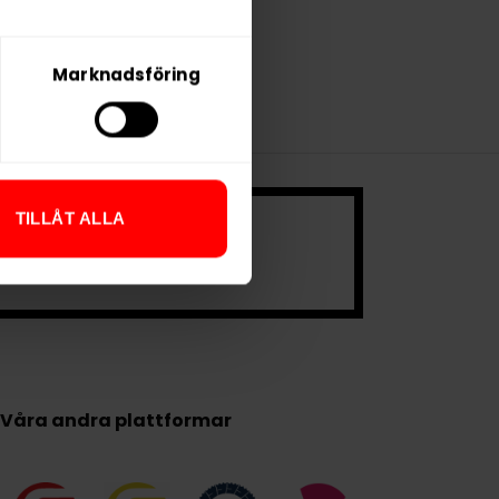
KÖP
Marknadsföring
TILLÅT ALLA
 ett mycket
.
Våra andra plattformar