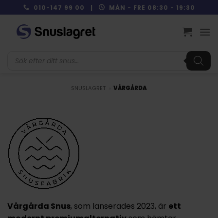
Skip
010-147 99 00 |
MÅN - FRE 08:30 - 19:30
to
content
Produktsökning
SNUSLAGRET
»
VÅRGÅRDA
Vårgårda Snus
, som lanserades
2023
, är
ett