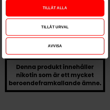
TILLÅT ALLA
Vårgårda Gryning
Vårgårda Bär Stark
TILLÅT URVAL
AVVISA
Denna produkt innehåller
nikotin som är ett mycket
beroendeframkallande ämne.