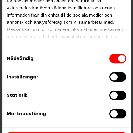
för sociala medier och analysera vår trafik. Vi
vidarebefordrar även sådana identifierare och annan
information från din enhet till de sociala medier och
annons- och analysföretag som vi samarbetar med.
Dessa kan i sin tur kombinera informationen med annan
information som du har tillhandahållit eller som de har
Vårgårda Bärstig
Vårgårda Skog Stark
samlat in när du har använt deras tjänster.
Samtyckesval
5 third parties
We work with
who may receive and
Nödvändig
process your information.
Inställningar
Statistik
Marknadsföring