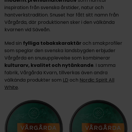
modernt premiumalternativ
som hämtar
inspiration från
svenska årstider
, natur och
hantverkstradition. Snuset har fått sitt namn från
Vårgårda
, där produktionen sker i den välkända
kvarnen vid
Säveån
.
Med sin
fylliga tobakskaraktär
och smakprofiler
som speglar den svenska landsbygden erbjuder
Vårgårda en snusupplevelse som kombinerar
kulturarv, kvalitet och nytänkande
. I samma
fabrik,
Vårgårda Kvarn
, tillverkas även andra
välkända produkter som
LD
och
Nordic Spirit All
White
.