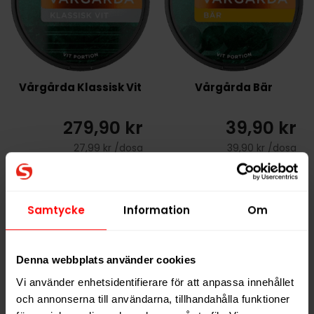
Vårgårda Klassisk Vit
Vårgårda Bär
279,90 kr
39,90 kr
27,99 kr /dosa
39,90 kr /dosa
Samtycke
Information
Om
KÖP
KÖP
Denna webbplats använder cookies
Vi använder enhetsidentifierare för att anpassa innehållet
och annonserna till användarna, tillhandahålla funktioner