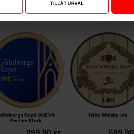
TILLÅT URVAL
öteborgs Rapé ONE Vit
Islay Whisky Lös
Portion Stark
299,90 kr
699,90