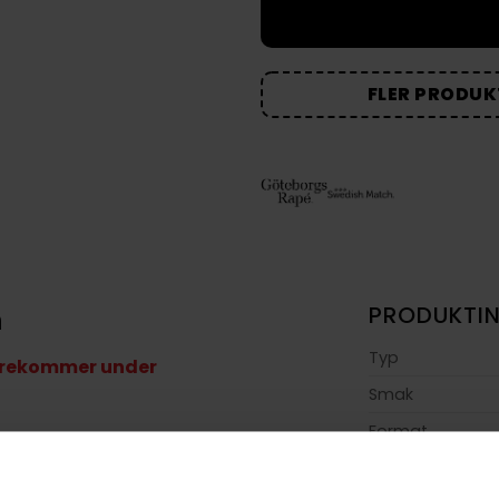
FLER PRODUK
n
PRODUKTI
Typ
förekommer under
Smak
Format
nssnus
med en
medelfyllig och ljus
Styrka
och lavendel
, kompletterat av friska