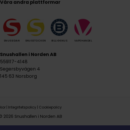
Våra andra plattformar
SNUSSIDAN
SNUSSTOCKEN
BILLIGSNUS
VAPEHANDEL
Snushallen i Norden AB
559117-4148
Segersbyvägen 4
145 63 Norsborg
lkor
|
Integritetspolicy
|
Cookiepolicy
© 2026 Snushallen i Norden AB