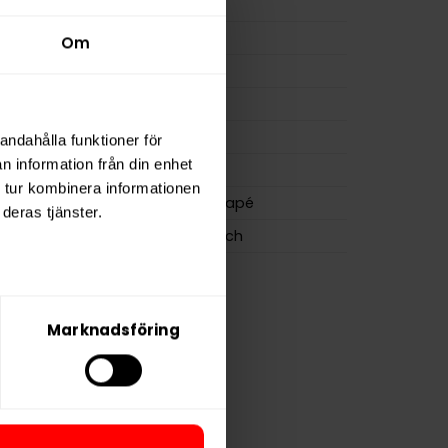
m
8,0 mg/g
ion
7,2 mg
Om
a
158 mg
20 g
osa
22
andahålla funktioner för
n information från din enhet
0,9 g
 tur kombinera informationen
Göteborgs Rapé
deras tjänster.
Swedish Match
Marknadsföring