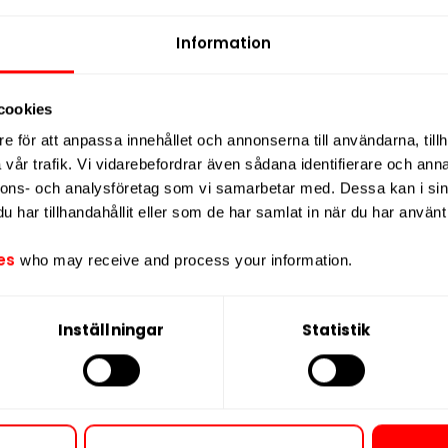
en klassiska och välbalanserade
Nikotin per gra
Nikotin per port
Information
Nikotin per dos
l, vilket bidrar till
låg rinnighet
och
ch nikotin. Med en nikotinhalt på
8
Vikt per dosa
cookies
kt
och passar för daglig användning.
Portioner per d
e för att anpassa innehållet och annonserna till användarna, tillh
vår trafik. Vi vidarebefordrar även sådana identifierare och anna
och ligger stabilt under läppen. Varje
Vikt per portion
nnons- och analysföretag som vi samarbetar med. Dessa kan i sin
ustad med ett
praktiskt
Varumärke
har tillhandahållit eller som de har samlat in när du har använt 
.
Tillverkare
es
who may receive and process your information.
yder ”rivet”, en historisk beteckning
Inställningar
Statistik