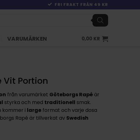
FRI FRAKT FRÅN 49 KR
VARUMÄRKEN
0,00
KR
Vit Portion
ion
från varumärket
Göteborgs Rapé
är
l
styrka och med
traditionell
smak.
on kommer i
large
format och varje dosa
orgs Rapé är tillverkat av
Swedish