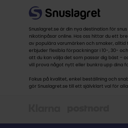
Snuslagret.se är din nya destination för snus
nikotinpåsar online. Hos oss hittar du ett br
av populära varumärken och smaker, alltid til
erbjuder flexibla förpackningar i 10-, 30- oc
att du kan välja det som passar dig bäst – 
vill prova något nytt eller bunkra upp dina fa
Fokus på kvalitet, enkel beställning och sna
gör Snuslagret.se till ett självklart val för al