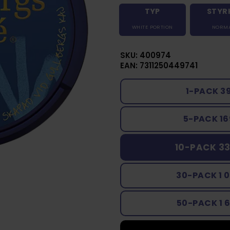
TYP
STYR
WHITE PORTION
NORM
SKU: 400974
EAN: 7311250449741
1-PACK 3
5-PACK 16
10-PACK 33
30-PACK 1 
50-PACK 1 