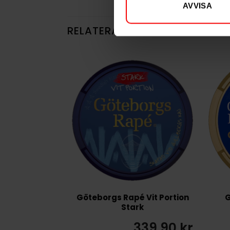
AVVISA
RELATERADE PRODUKTER
Göteborgs Rapé Vit Portion
G
Stark
339,90 kr