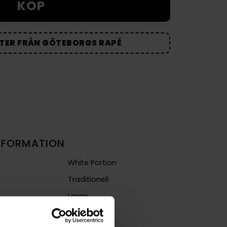
KÖP
TER FRÅN GÖTEBORGS RAPÉ
NFORMATION
White Portion
Traditionell
Large
Normal