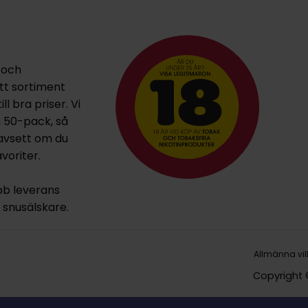
 och
ett sortiment
l bra priser. Vi
h 50-pack, så
oavsett om du
voriter.
bb leverans
la snusälskare.
Allmänna vil
Copyright 