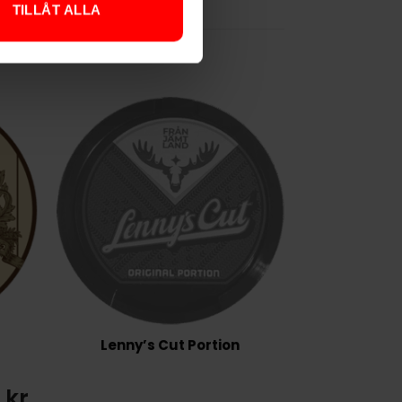
TILLÅT ALLA
Lenny’s Cut Portion
 kr