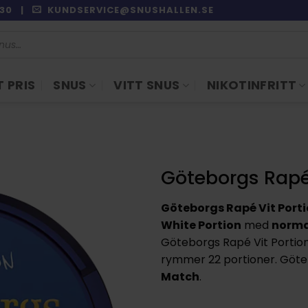
9:30 |
KUNDSERVICE@SNUSHALLEN.SE
 PRIS
SNUS
VITT SNUS
NIKOTINFRITT
Göteborgs Rapé 
Göteborgs Rapé Vit Port
White Portion
med
norma
Göteborgs Rapé Vit Porti
rymmer 22 portioner. Göteb
Match
.