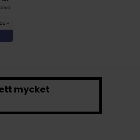
/dosa
 ett mycket
.