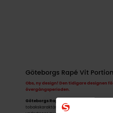
Göteborgs Rapé Vit Portio
Obs, ny design! Den tidigare designen 
övergångsperioden.
Göteborgs Rapé Vit Portion
är ett
portio
tobakskaraktär
. Smaken präglas av
enbär 