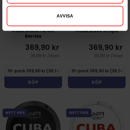
AVVISA
CUBA Black Forest
CUBA Black Grape
Berries
369,90 kr
369,90 kr
36,99 kr /dosa
36,99 kr /dosa
KÖP
KÖP
NYTT PRIS
NYTT PRIS