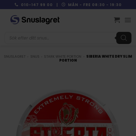
Skip
010-147 99 00 |
MÅN - FRE 08:30 - 19:30
to
content
Produktsökning
SNUSLAGRET
»
SNUS
»
STARK WHITE PORTION
»
SIBERIA WHITE DRY SLIM
PORTION