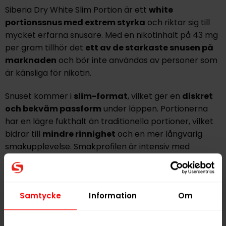
Siberia Dry White Slim Portion är ett
white
portionssnus
med extrem styrka
och riktar sig till
mycket erfarna snusare. Med en nikotinhalt på
43 mg
per gram
tillhör det
ett av de starkaste snusen på
marknaden
och bör inte användas av personer som
är känsliga för nikotin.
Snuset kommer i
slim-format
, vilket ger en
diskret
och bekväm passform
under läppen. Portionerna
har en lägre fukthalt än traditionella portioner, vilket
bidrar till
mindre rinnighet
och en mer långvarig
smakupplevelse. Smakprofilen är intensiv med
tydliga inslag av mint
som ger en kraftfull och kylig
karaktär.
Tidigare fanns denna variant endast tillgänglig i lösvikt,
Samtycke
Information
Om
men finns nu även i dosa. Varje dosa innehåller
20
slim-portioner
.