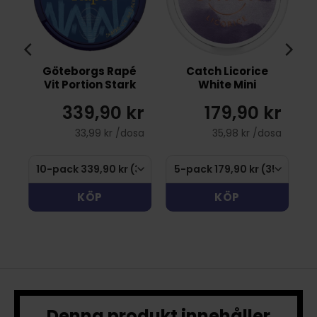
s
Göteborgs Rapé
Catch Licorice
Vit Portion Stark
White Mini
r
339,90 kr
179,90 kr
sa
33,99 kr /dosa
35,98 kr /dosa
KÖP
KÖP
Denna produkt innehåller