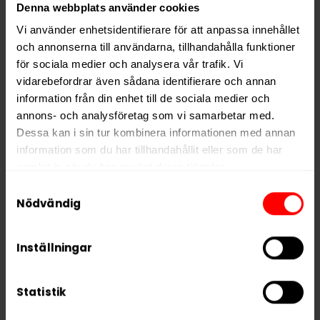
Denna webbplats använder cookies
Siberia Dry White Slim Portion är ett kompromisslöst
Vi använder enhetsidentifierare för att anpassa innehållet
val för dig som söker maximal styrka, låg rinnighet och
och annonserna till användarna, tillhandahålla funktioner
en intensiv mintsmak i ett smidigt format.
för sociala medier och analysera vår trafik. Vi
vidarebefordrar även sådana identifierare och annan
information från din enhet till de sociala medier och
Hitta alla produkter från
Siberia
annons- och analysföretag som vi samarbetar med.
Dessa kan i sin tur kombinera informationen med annan
Alla produkter med smaken
Traditionell
information som du har tillhandahållit eller som de har
samlat in när du har använt deras tjänster.
PRODUKTINFORMATION
Samtyckesval
5 third parties
We work with
who may receive and
Nödvändig
Typ
White Portion
process your information.
Smak
Traditionell
Inställningar
Format
Slim
Styrka
Stark
Statistik
Nikotin per gram
43,0 mg/g