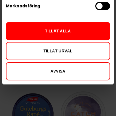
Nikotin per portion
28,0 mg
Marknadsföring
Nikotin per dosa
559 mg
Vikt per dosa
13 g
Portioner per dosa
20
TILLÅT ALLA
Vikt per portion
0,7 g
Varumärke
Siberia
TILLÅT URVAL
Tillverkare
GN Tobacco
AVVISA
RELATERADE PRODUKTER