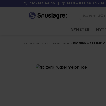
Skip
010-147 99 00 |
MÅN - FRE 08:30 - 1
to
Produktsökning
content
NYHETER
NYTT
SNUSLAGRET
»
NIKOTINFRITT SNUS
»
FIX ZERO WATERMELO
NYTT PRIS