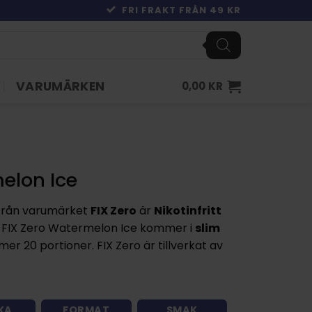
FRI FRAKT FRÅN 49 KR
VARUMÄRKEN
0,00
KR
elon Ice
från varumärket
FIX Zero
är
Nikotinfritt
 FIX Zero Watermelon Ice kommer i
slim
r 20 portioner. FIX Zero är tillverkat av
KA
FORMAT
SMAK