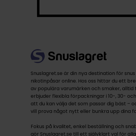
Snuslagret.se är din nya destination för snus
nikotinpåsar online. Hos oss hittar du ett br
av populära varumärken och smaker, alltid til
erbjuder flexibla förpackningar i 10-, 30- oc
att du kan välja det som passar dig bäst – 
vill prova något nytt eller bunkra upp dina fa
Fokus på kvalitet, enkel beställning och sna
gör Snuslagret.se till ett självklart val för al