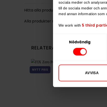
sociala medier och analysera 
till de sociala medier och a
Hitta alla produkter från
FIX Zero
med annan information som du 
Alla produkter med smaken
Frukt
5 third parti
We work with
Samtyckesval
Nödvändig
RELATERADE PRODUKTER
NYTT PRIS
AVVISA