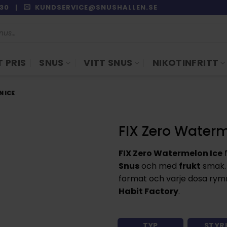
9:30 |
KUNDSERVICE@SNUSHALLEN.SE
 PRIS
SNUS
VITT SNUS
NIKOTINFRITT
N ICE
FIX Zero Waterm
FIX Zero Watermelon Ice
Snus
och med
frukt
smak.
format och varje dosa rymme
Habit Factory
.
TYP
STYR