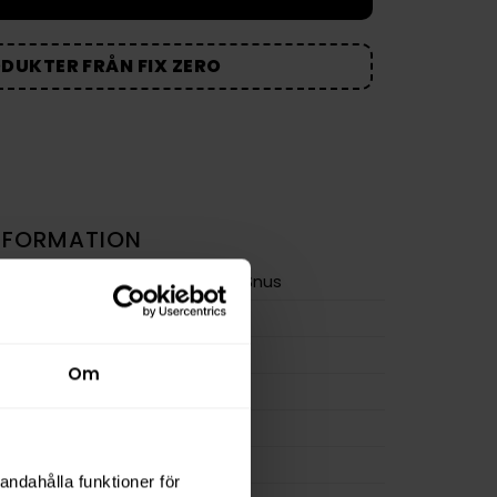
ODUKTER FRÅN FIX ZERO
NFORMATION
Nikotinfritt Snus
Frukt
Slim
Om
14 g
osa
20
0,7 g
andahålla funktioner för