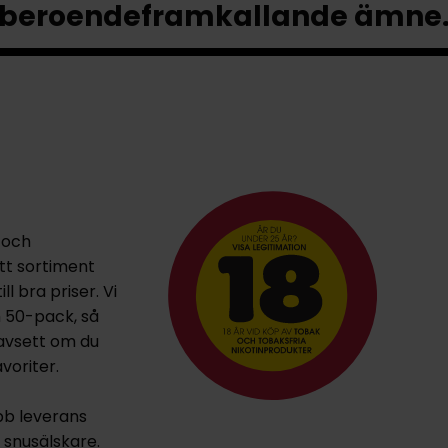
beroendeframkallande ämne
 och
ett sortiment
l bra priser. Vi
h 50-pack, så
oavsett om du
voriter.
bb leverans
la snusälskare.