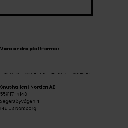
.
Våra andra plattformar
SNUSSIDAN
SNUSSTOCKEN
BILLIGSNUS
VAPEHANDEL
Snushallen i Norden AB
559117-4148
Segersbyvägen 4
145 63 Norsborg