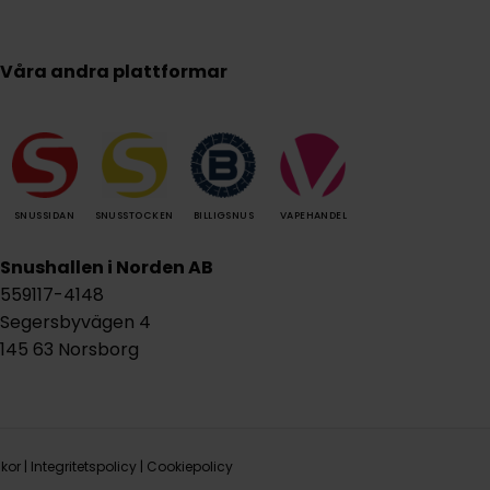
Våra andra plattformar
SNUSSIDAN
SNUSSTOCKEN
BILLIGSNUS
VAPEHANDEL
Snushallen i Norden AB
559117-4148
Segersbyvägen 4
145 63 Norsborg
lkor
|
Integritetspolicy
|
Cookiepolicy