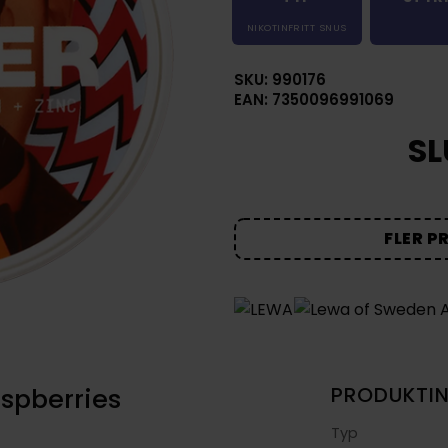
NIKOTINFRITT SNUS
SKU: 990176
EAN: 7350096991069
SL
FLER P
spberries
PRODUKTI
Typ