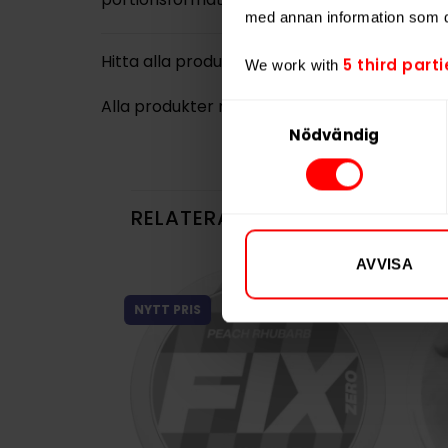
med annan information som du 
Hitta alla produkter från
LEWA
5 third parti
We work with
Alla produkter med smaken
Bär
,
Lakrits
Samtyckesval
Nödvändig
RELATERADE PRODUKTER
AVVISA
NYTT PRIS