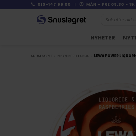
Skip
010-147 99 00 |
MÅN - FRE 08:30 - 1
to
Produktsökning
content
NYHETER
NYTT
SNUSLAGRET
»
NIKOTINFRITT SNUS
»
LEWA POWER LIQUORI