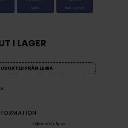
LARGE
BÄR
,
LAKRITS
UT I LAGER
RODUKTER FRÅN LEWA
NFORMATION
Nikotinfritt Snus