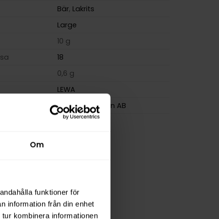
Bär
,
Lakrits
Large
10 g
osa
18
0,6 g
LEWA
Lewa of Sweden AB
Om
andahålla funktioner för
n information från din enhet
 tur kombinera informationen