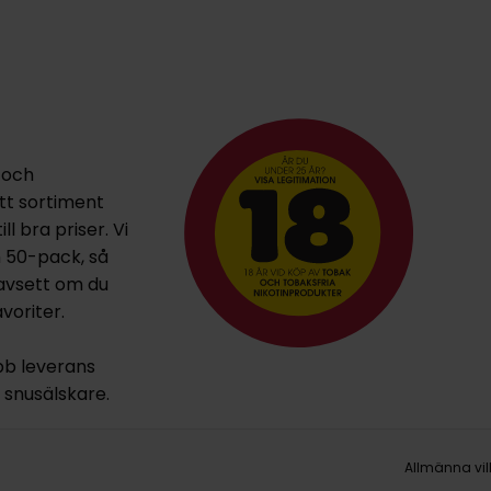
 och
ett sortiment
l bra priser. Vi
h 50-pack, så
oavsett om du
voriter.
bb leverans
la snusälskare.
Allmänna vil