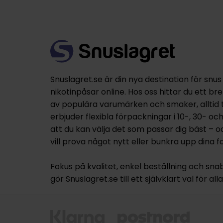
Snuslagret.se är din nya destination för snus
nikotinpåsar online. Hos oss hittar du ett br
av populära varumärken och smaker, alltid til
erbjuder flexibla förpackningar i 10-, 30- oc
att du kan välja det som passar dig bäst – 
vill prova något nytt eller bunkra upp dina fa
Fokus på kvalitet, enkel beställning och sna
gör Snuslagret.se till ett självklart val för al