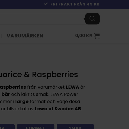
FRI FRAKT FRÅN 49 KR
VARUMÄRKEN
0,00
KR
uorice & Raspberries
Raspberries
från varumärket
LEWA
är
d
bär
och lakrits smak. LEWA Power
ommer i
large
format och varje dosa
är tillverkat av
Lewa of Sweden AB
.
KA
FORMAT
SMAK