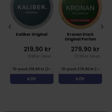
Kaliber Original
Kronan Stark
Original Portion
r
219,90 kr
279,90 kr
sa
21,99 kr /dosa
27,99 kr /dosa
KÖP
KÖP