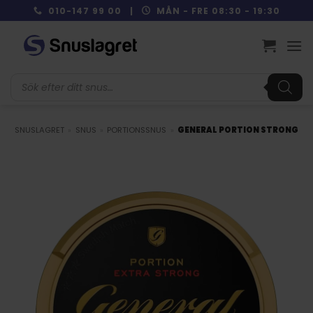
Skip
010-147 99 00 |
MÅN - FRE 08:30 - 19:30
to
content
Produktsökning
SNUSLAGRET
»
SNUS
»
PORTIONSSNUS
»
GENERAL PORTION STRONG