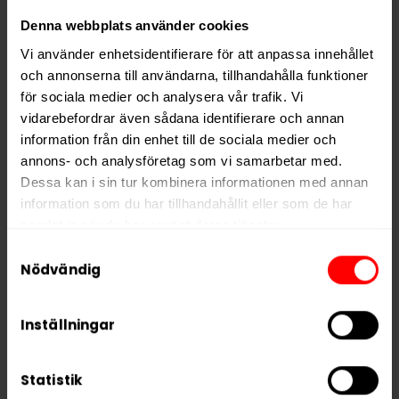
klassisk tobakskaraktär
.
Denna webbplats använder cookies
Vi använder enhetsidentifierare för att anpassa innehållet
Ingredienser:
Tobak, vatten, fuktighetsbevarande
och annonserna till användarna, tillhandahålla funktioner
medel, salt, surhetsreglerande medel, lakrits, salmiak,
för sociala medier och analysera vår trafik. Vi
aromer inklusive rökarom.
vidarebefordrar även sådana identifierare och annan
information från din enhet till de sociala medier och
Hitta alla produkter från
General
annons- och analysföretag som vi samarbetar med.
Dessa kan i sin tur kombinera informationen med annan
Alla produkter med smaken
Traditionell
information som du har tillhandahållit eller som de har
samlat in när du har använt deras tjänster.
Samtyckesval
PRODUKTINFORMATION
5 third parties
We work with
who may receive and
Nödvändig
Typ
Portionssnus
process your information.
Smak
Traditionell
Inställningar
Format
Large
Styrka
Stark
Statistik