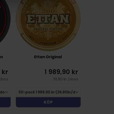
on
Ettan Original
 kr
1 989,90 kr
/dosa
39,80 kr /dosa
KÖP