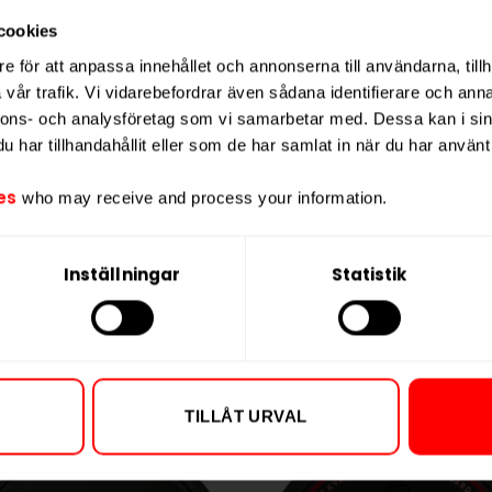
Nikotin per gra
cookies
Nikotin per port
er prilla. Nikotinmässigt är den
extra
e för att anpassa innehållet och annonserna till användarna, tillh
Nikotin per dos
)
. Fukthalt 45% och pH 8,5 ger en tydlig,
vår trafik. Vi vidarebefordrar även sådana identifierare och anna
tt krångla. En rättfram favorit för dig
Vikt per dosa
nnons- och analysföretag som vi samarbetar med. Dessa kan i sin
har tillhandahållit eller som de har samlat in när du har använt 
Portioner per d
Vikt per portion
es
who may receive and process your information.
Varumärke
Tillverkare
Inställningar
Statistik
TILLÅT URVAL