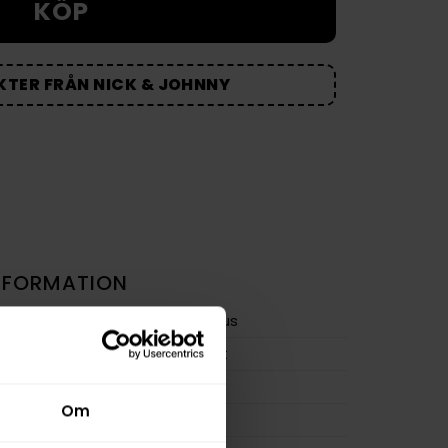
KÖP
KTER FRÅN NICK & JOHNNY
NFORMATION
Portionssnus
Citrus
,
Frukt
Large
Om
Extra Stark