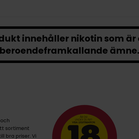
ukt innehåller nikotin som är
beroendeframkallande ämne
 och
ett sortiment
l bra priser. Vi