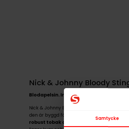
Nick & Johnny Bloody Sting
Blodapelsin. Ingefära. Tobak. Klart.
Nick & Johnny Bloody Sting Original Portion E
den är byggd för dig som vill känna både sm
Samtycke
robust tobak och fruktig citrus
tillsamma