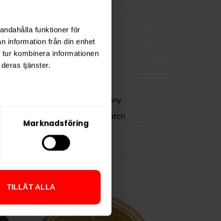
m
15,0 mg/g
ion
16,5 mg
andahålla funktioner för
a
330 mg
n information från din enhet
22 g
 tur kombinera informationen
deras tjänster.
osa
20
1,1 g
Nick & Johnny
Swedish Match
Marknadsföring
TILLÅT ALLA