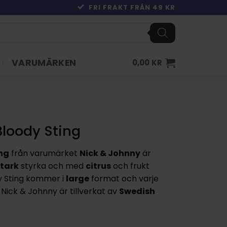
FRI FRAKT FRÅN 49 KR
VARUMÄRKEN
0,00
KR
Bloody Sting
ing
från varumärket
Nick & Johnny
är
stark
styrka och med
citrus
och frukt
y Sting kommer i
large
format och varje
Nick & Johnny är tillverkat av
Swedish