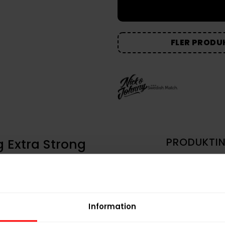
FLER PRODU
 Extra Strong
PRODUKTI
Typ
Smak
xtra Strong är inte en “snäll” portion –
Format
ak och styrka direkt. Här möts
ljus,
Information
Styrka
ns med en
varm kryddhetta
som