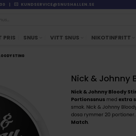
9:30 |
KUNDSERVICE@SNUSHALLEN.SE
 PRIS
SNUS
VITT SNUS
NIKOTINFRITT
LOODY STING
Nick & Johnny 
Nick & Johnny Bloody St
Portionssnus
med
extra 
smak. Nick & Johnny Blood
dosa rymmer 20 portioner. 
Match
.