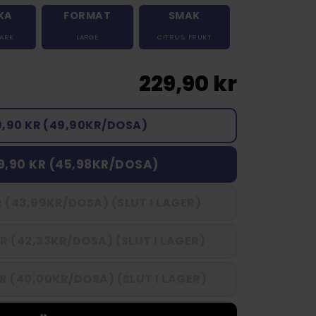
KA
FORMAT
SMAK
TARK
LARGE
CITRUS
,
FRUKT
229,90 kr
9,90 KR (49,90KR/DOSA)
9,90 KR (45,98KR/DOSA)
 (43,99KR/DOSA) (SLUT I LAGER)
R (42,33KR/DOSA) (SLUT I LAGER)
R (40,00KR/DOSA) (SLUT I LAGER)