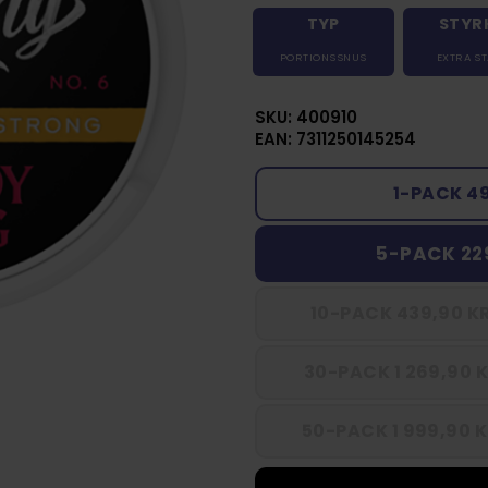
TYP
STYR
PORTIONSSNUS
EXTRA S
SKU: 400910
EAN: 7311250145254
1-PACK 4
5-PACK 22
10-PACK 439,90 KR
30-PACK 1 269,90 K
50-PACK 1 999,90 K