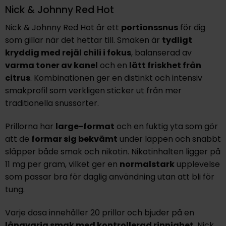
Nick & Johnny Red Hot
Nick & Johnny Red Hot är ett
portionssnus
för dig
som gillar när det hettar till. Smaken är
tydligt
kryddig med rejäl chili i fokus
, balanserad av
varma toner av kanel
och en
lätt friskhet från
citrus
. Kombinationen ger en distinkt och intensiv
smakprofil som verkligen sticker ut från mer
traditionella snussorter.
Prillorna har
large-format
och en fuktig yta som gör
att de
formar sig bekvämt
under läppen och snabbt
släpper både smak och nikotin. Nikotinhalten ligger på
11 mg per gram, vilket ger en
normalstark
upplevelse
som passar bra för daglig användning utan att bli för
tung.
Varje dosa innehåller 20 prillor och bjuder på en
långvarig smak med kontrollerad rinnighet
. Nick