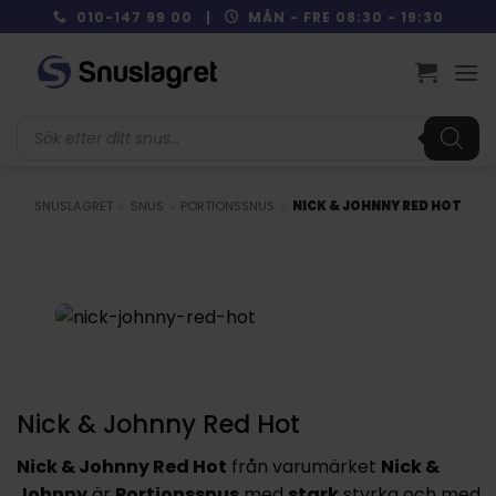
Skip
010-147 99 00 |
MÅN - FRE 08:30 - 19:30
to
content
Produktsökning
SNUSLAGRET
»
SNUS
»
PORTIONSSNUS
»
NICK & JOHNNY RED HOT
Nick & Johnny Red Hot
Nick & Johnny Red Hot
från varumärket
Nick &
Johnny
är
Portionssnus
med
stark
styrka och med