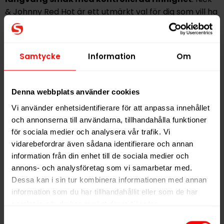
& Johnny Red Hot är ett utmärkt val för dig som vill ha
ett portionssnus med tydlig kryddighet, karaktär och
lite extra attityd.
Samtycke
Information
Om
Hitta alla produkter från
Nick & Johnny
Alla produkter med smaken
Traditionell
Denna webbplats använder cookies
Vi använder enhetsidentifierare för att anpassa innehållet
och annonserna till användarna, tillhandahålla funktioner
PRODUKTINFORMATION
för sociala medier och analysera vår trafik. Vi
Typ
Portionssnus
vidarebefordrar även sådana identifierare och annan
Smak
Traditionell
information från din enhet till de sociala medier och
annons- och analysföretag som vi samarbetar med.
Format
Large
Dessa kan i sin tur kombinera informationen med annan
Styrka
Stark
information som du har tillhandahållit eller som de har
Nikotin per gram
15,0 mg/g
samlat in när du har använt deras tjänster.
Samtyckesval
Nikotin per portion
16,5 mg