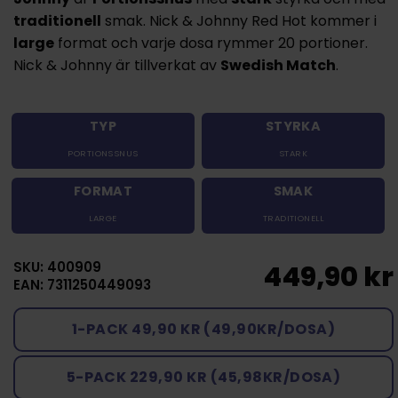
traditionell
smak. Nick & Johnny Red Hot kommer i
large
format och varje dosa rymmer 20 portioner.
Nick & Johnny är tillverkat av
Swedish Match
.
TYP
STYRKA
PORTIONSSNUS
STARK
FORMAT
SMAK
LARGE
TRADITIONELL
SKU: 400909
449,90 kr
EAN: 7311250449093
1-PACK 49,90 KR (49,90KR/DOSA)
5-PACK 229,90 KR (45,98KR/DOSA)