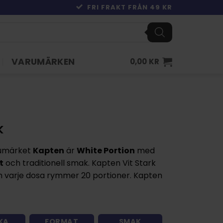
FRI FRAKT FRÅN 49 KR
VARUMÄRKEN
0,00
KR
k
rumärket
Kapten
är
White Portion
med
t
och traditionell smak. Kapten Vit Stark
 varje dosa rymmer 20 portioner. Kapten
KA
FORMAT
SMAK