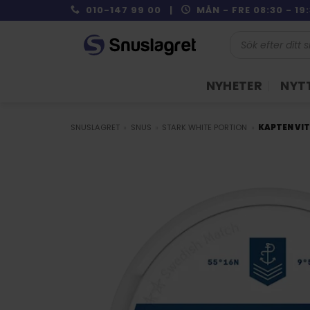
Skip
010-147 99 00 |
MÅN - FRE 08:30 - 1
to
Produktsökning
content
NYHETER
NYTT
SNUSLAGRET
»
SNUS
»
STARK WHITE PORTION
»
KAPTEN VI