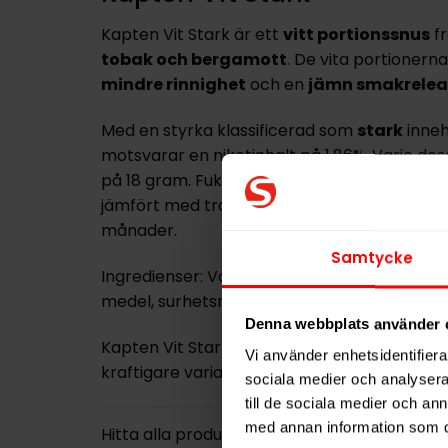
Kapten Vit Stark är ett
vitt portionssnus
f
tobak och bergamott
. De vita portionerna 
mindre rinnighet
och en
jämn smakrelea
Med en styrka klassificerad som
stark
innehå
motsvarar en nikotinhalt på 1,86%. Varje dosa
på 18 gram. Fukthalten ligger på 45,5%, vil
jämfört med traditionella portionssnus. Håll
månader.
Samtycke
Ingredienser: Vatten, tobak, smakförstärkar
medel, surhetsreglerande medel, lakrits, ar
Denna webbplats använder 
Kapten Vit Stark ingår i
Kapten-serien
, som
Vi använder enhetsidentifierar
kraftigare varianten
Kapten Vit Extra Stark
.
sociala medier och analysera 
till de sociala medier och a
med annan information som du 
Hitta alla produkter från
Kapten