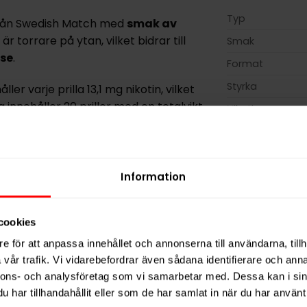
Typ
rån Swedish Match med
smak av
är torrare på ytan, vilket bidrar till
Smak
se
.
Format
Styrka
ller varje prilla 13,1 mg nikotin, vilket
 innehåller 20 prillor med en totalvikt
Nikotin per gra
ket ger en balanserad användning
Nikotin per port
barheten för produkten är cirka sex
Nikotin per dos
Vikt per dosa
Information
e (koksalt), fuktighetsbevarande
Portioner per d
omer.
Vikt per portion
cookies
 även omfattar Kapten Vit samt den
Varumärke
e för att anpassa innehållet och annonserna till användarna, tillh
vår trafik. Vi vidarebefordrar även sådana identifierare och anna
Tillverkare
nnons- och analysföretag som vi samarbetar med. Dessa kan i sin
har tillhandahållit eller som de har samlat in när du har använt 