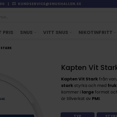
9:30 |
KUNDSERVICE@SNUSHALLEN.SE
 PRIS
SNUS
VITT SNUS
NIKOTINFRITT
T STARK
Kapten Vit Star
Kapten Vit Stark
från va
stark
styrka och med
fruk
kommer i
large
format och
är tillverkat av
PMI
.
TYP
STYR