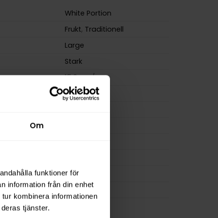
White Portion
Frukt
,
Traditionell
Large
Stark
m
15,0 mg/g
ion
13,5 mg
a
270 mg
18 g
Om
osa
20
0,9 g
Kapten
andahålla funktioner för
n information från din enhet
PMI
 tur kombinera informationen
deras tjänster.