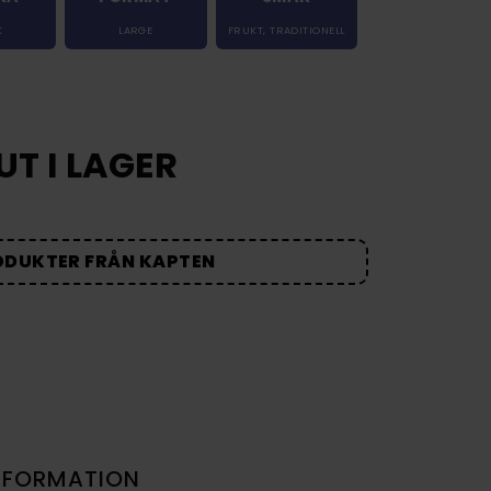
K
LARGE
FRUKT
,
TRADITIONELL
UT I LAGER
ODUKTER FRÅN KAPTEN
NFORMATION