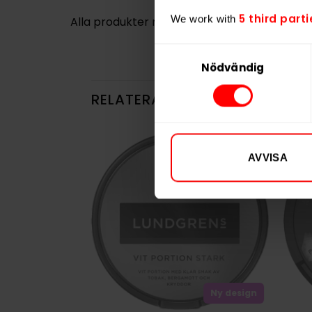
5 third parti
We work with
Alla produkter med smaken
Frukt
,
Traditio
Samtyckesval
Nödvändig
RELATERADE PRODUKTER
AVVISA
Ny design