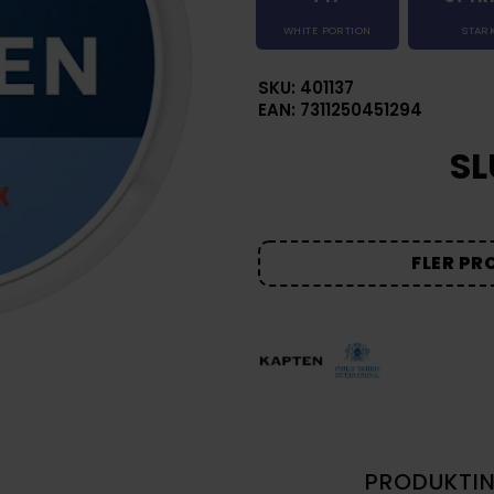
WHITE PORTION
STAR
SKU: 401137
EAN: 7311250451294
SL
FLER PR
PRODUKTI