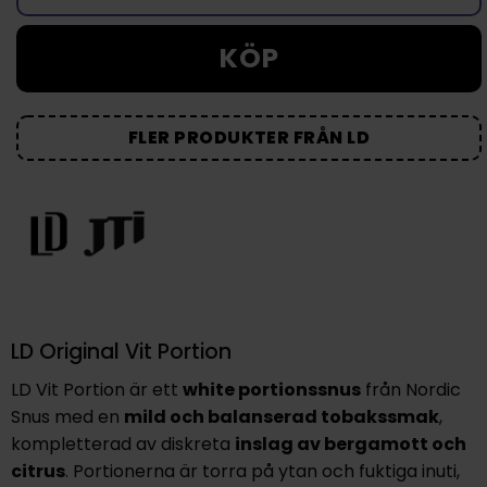
KÖP
FLER PRODUKTER FRÅN LD
LD Original Vit Portion
LD Vit Portion är ett
white portionssnus
från Nordic
Snus med en
mild och balanserad tobakssmak
,
kompletterad av diskreta
inslag av
bergamott
och
citrus
. Portionerna är torra på ytan och fuktiga inuti,