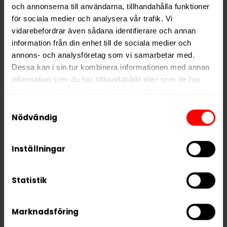
Hitta alla produkter från
LD
och annonserna till användarna, tillhandahålla funktioner
för sociala medier och analysera vår trafik. Vi
Alla produkter med smaken
Traditionell
vidarebefordrar även sådana identifierare och annan
information från din enhet till de sociala medier och
annons- och analysföretag som vi samarbetar med.
PRODUKTINFORMATION
Dessa kan i sin tur kombinera informationen med annan
Typ
White Portion
information som du har tillhandahållit eller som de har
samlat in när du har använt deras tjänster.
Smak
Traditionell
Samtyckesval
Format
Large
5 third parties
We work with
who may receive and
Nödvändig
Styrka
Normal
process your information.
Nikotin per gram
10,0 mg/g
Inställningar
Nikotin per portion
8,0 mg
Nikotin per dosa
160 mg
Statistik
Vikt per dosa
16 g
Marknadsföring
Portioner per dosa
20