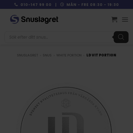
Skip
010-147 99 00 |
MÅN - FRE 08:30 - 19:30
to
content
Produktsökning
SNUSLAGRET
»
SNUS
»
WHITE PORTION
»
LD VIT PORTION