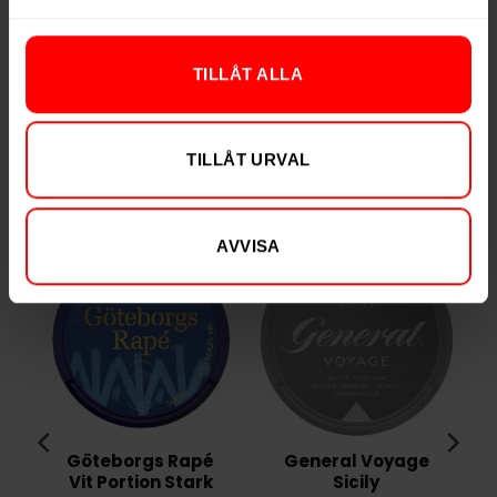
Vikt per portion
0,8 g
Varumärke
LD
TILLÅT ALLA
Tillverkare
JTI
TILLÅT URVAL
RELATERADE PRODUKTER
AVVISA
Göteborgs Rapé
General Voyage
Vit Portion Stark
Sicily