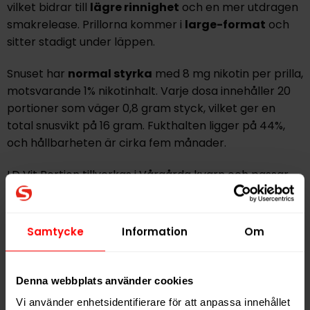
vilket bidrar till
lägre rinnighet
och en mer utdragen
smakrelease. Prillorna kommer i
large-format
och
sitter stadigt under läppen.
Snuset har
normal styrka
med 8 mg nikotin per prilla,
motsvarande 1% nikotinhalt. Varje dosa innehåller 20
portioner som väger 0,8 gram styck, vilket ger en
total snusvikt på 16 gram. Fukthalten ligger på 44%,
och hållbarheten är cirka fem månader.
LD Vit Portion tillverkas i Vårgårda kvarn och passar
dig som söker ett
diskret white portionssnus
med
klassisk smakprofil och jämn nikotinleverans
.
Samtycke
Information
Om
Finns även i en större dosa som LD 30 Vit Portion samt
i en starkare variant under namnet LD Vit Stark
Portion.
Denna webbplats använder cookies
Vi använder enhetsidentifierare för att anpassa innehållet