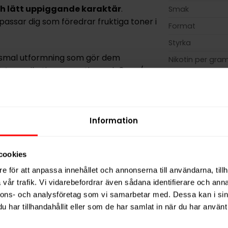
ch lätt uppiggande karaktär
.
Smak
assar dig som föredrar fruktiga toner i
Format
Styrka
en smal utformning som gör dem
Nikotin per gra
d
4 mg nikotin per portion
och
8 mg/g
Nikotin per port
a
, ett bra val för dig som söker en mer
Nikotin per dos
Vikt per dosa
en är
helt fri från tobak
och tillverkas i
Information
Portioner per d
Vikt per portion
, aromer, fuktbevarande medel,
cookies
Varumärke
e för att anpassa innehållet och annonserna till användarna, tillh
Tillverkare
vår trafik. Vi vidarebefordrar även sådana identifierare och anna
nnons- och analysföretag som vi samarbetar med. Dessa kan i sin
har tillhandahållit eller som de har samlat in när du har använt 