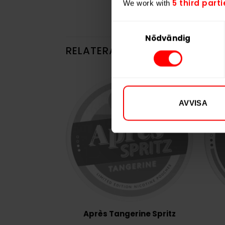
5 third parti
We work with
Samtyckesval
Nödvändig
RELATERADE PRODUKTER
AVVISA
Après Tangerine Spritz