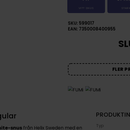
VITT SNUS
STAR
SKU: 599017
EAN: 7350008400955
SL
FLER P
gular
PRODUKTI
Typ
hite-snus
från Helix Sweden med en