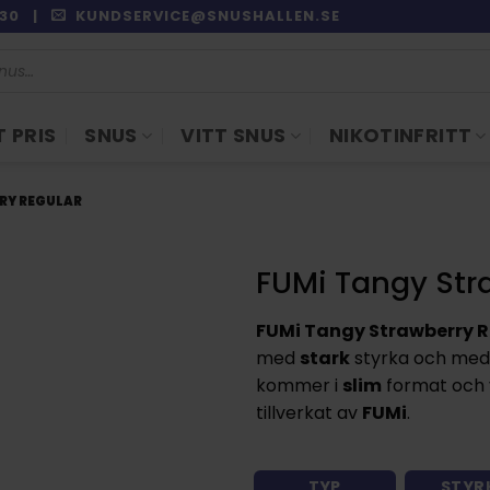
9:30 |
KUNDSERVICE@SNUSHALLEN.SE
 PRIS
SNUS
VITT SNUS
NIKOTINFRITT
RY REGULAR
FUMi Tangy Str
FUMi Tangy Strawberry 
med
stark
styrka och me
kommer i
slim
format och 
tillverkat av
FUMi
.
TYP
STYR