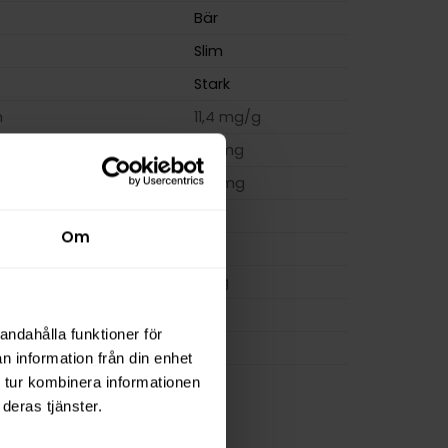
Bär
Slim
Stark
m
11,4 mg/g
ion
8,0 mg
a
160 mg
14 g
Om
osa
20
0,7 g
FUMi
andahålla funktioner för
FUMi
n information från din enhet
 tur kombinera informationen
deras tjänster.