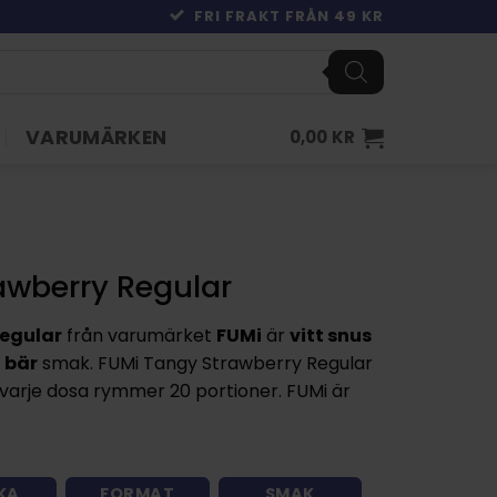
FRI FRAKT FRÅN 49 KR
VARUMÄRKEN
0,00
KR
awberry Regular
Regular
från varumärket
FUMi
är
vitt snus
d
bär
smak. FUMi Tangy Strawberry Regular
varje dosa rymmer 20 portioner. FUMi är
KA
FORMAT
SMAK