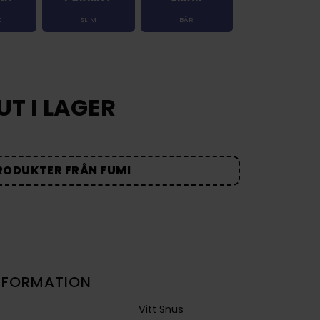
K
SLIM
BÄR
UT I LAGER
RODUKTER FRÅN FUMI
NFORMATION
Vitt Snus