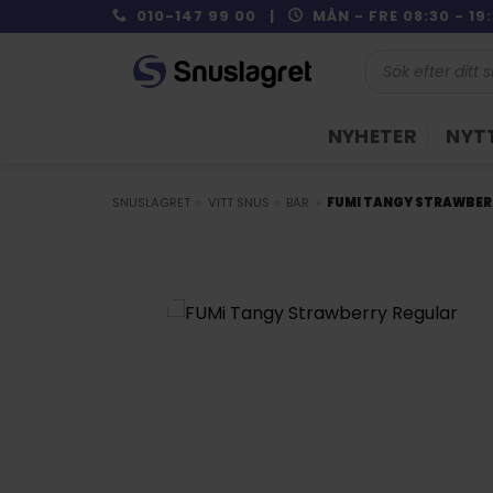
Skip
010-147 99 00 |
MÅN - FRE 08:30 - 1
to
Produktsökning
content
NYHETER
NYTT
SNUSLAGRET
»
VITT SNUS
»
BÄR
»
FUMI TANGY STRAWBER