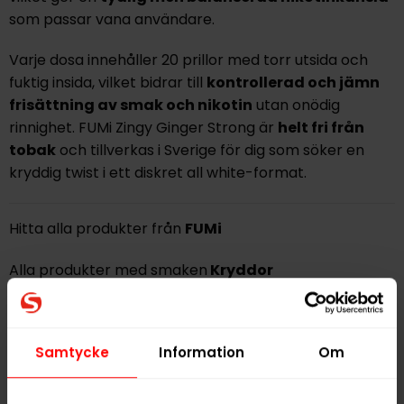
som passar vana användare.
Varje dosa innehåller 20 prillor med torr utsida och
fuktig insida, vilket bidrar till
kontrollerad och jämn
frisättning
av smak och nikotin
utan onödig
rinnighet. FUMi Zingy Ginger Strong är
helt fri från
tobak
och tillverkas i Sverige för dig som söker en
kryddig twist i ett diskret all white-format.
Hitta alla produkter från
FUMi
Alla produkter med smaken
Kryddor
PRODUKTINFORMATION
Samtycke
Information
Om
Typ
Vitt Snus
Smak
Kryddor