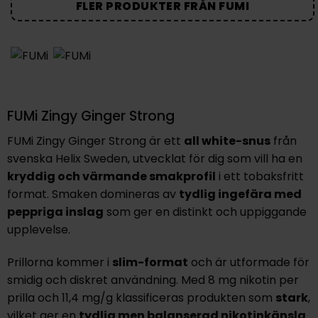
FLER PRODUKTER FRÅN FUMI
FUMi Zingy Ginger Strong
FUMi Zingy Ginger Strong är ett
all white-snus
från
svenska Helix Sweden, utvecklat för dig som vill ha en
kryddig och värmande smakprofil
i ett tobaksfritt
format. Smaken domineras av
tydlig ingefära
med
peppriga inslag
som ger en distinkt och uppiggande
upplevelse.
Prillorna kommer i
slim-format
och är utformade för
smidig och diskret användning. Med
8 mg nikotin per
prilla
och
11,4 mg/g
klassificeras produkten som
stark
,
vilket ger en
tydlig men balanserad nikotinkänsla