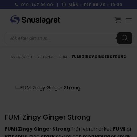
Skip
010-147 99 00 |
MÅN - FRE 08:30 - 19:30
to
content
Produktsökning
SNUSLAGRET
»
VITT SNUS
»
SLIM
»
FUMI ZINGY GINGER STRONG
FUMi Zingy Ginger Strong
FUMi Zingy Ginger Strong
från varumärket
FUMi
är
vitt snus
med
stark
styrka och med
kryddor
smak.