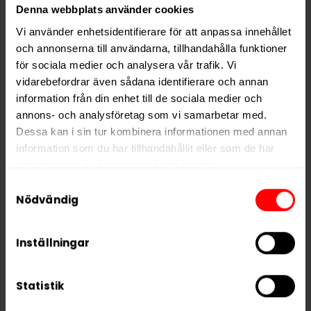
Format
Slim
Denna webbplats använder cookies
Styrka
Stark
Vi använder enhetsidentifierare för att anpassa innehållet
och annonserna till användarna, tillhandahålla funktioner
Nikotin per gram
11,4 mg/g
för sociala medier och analysera vår trafik. Vi
Nikotin per portion
8,0 mg
vidarebefordrar även sådana identifierare och annan
information från din enhet till de sociala medier och
Nikotin per dosa
160 mg
annons- och analysföretag som vi samarbetar med.
Vikt per dosa
14 g
Dessa kan i sin tur kombinera informationen med annan
Portioner per dosa
20
information som du har tillhandahållit eller som de har
samlat in när du har använt deras tjänster.
Vikt per portion
0,7 g
Samtyckesval
Varumärke
FUMi
5 third parties
We work with
who may receive and
Nödvändig
Tillverkare
FUMi
process your information.
Inställningar
Statistik
RELATERADE PRODUKTER