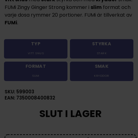
FUMi Zingy Ginger Strong kommer i
slim
format och
varje dosa rymmer 20 portioner. FUMi är tillverkat av
FUMi
.
TYP
STYRKA
VITT SNUS
STARK
FORMAT
SMAK
SLIM
KRYDDOR
SKU: 599003
EAN: 7350008400832
SLUT I LAGER