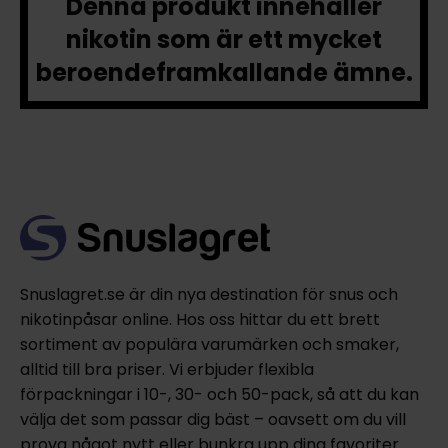
Denna produkt innehåller
nikotin som är ett mycket
beroendeframkallande ämne.
Snuslagret.se är din nya destination för snus och
nikotinpåsar online. Hos oss hittar du ett brett
sortiment av populära varumärken och smaker,
alltid till bra priser. Vi erbjuder flexibla
förpackningar i 10-, 30- och 50-pack, så att du kan
välja det som passar dig bäst – oavsett om du vill
prova något nytt eller bunkra upp dina favoriter.