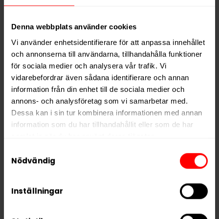
Typ
Vitt Snus
Denna webbplats använder cookies
Smak
Mint
Vi använder enhetsidentifierare för att anpassa innehållet
Format
Slim
och annonserna till användarna, tillhandahålla funktioner
Styrka
Stark
för sociala medier och analysera vår trafik. Vi
vidarebefordrar även sådana identifierare och annan
Nikotin per gram
16,0 mg/g
information från din enhet till de sociala medier och
Nikotin per portion
12,0 mg
annons- och analysföretag som vi samarbetar med.
Nikotin per dosa
240 mg
Dessa kan i sin tur kombinera informationen med annan
information som du har tillhandahållit eller som de har
Vikt per dosa
15 g
samlat in när du har använt deras tjänster.
Portioner per dosa
20
Samtyckesval
5 third parties
Vikt per portion
0,8 g
We work with
who may receive and
Nödvändig
process your information.
Varumärke
CAMO
Inställningar
Tillverkare
UAB Global Snus