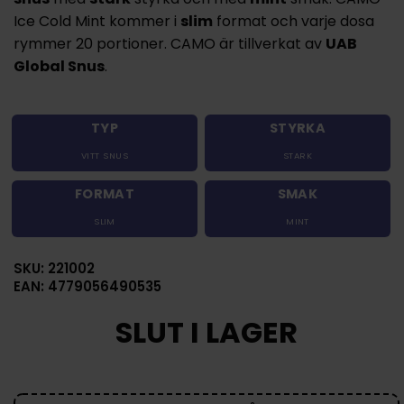
Ice Cold Mint kommer i
slim
format och varje dosa
rymmer 20 portioner. CAMO är tillverkat av
UAB
Global Snus
.
TYP
STYRKA
VITT SNUS
STARK
FORMAT
SMAK
SLIM
MINT
SKU: 221002
EAN: 4779056490535
SLUT I LAGER