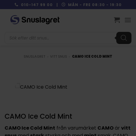
Skip
010-147 99 00 |
MÅN - FRE 08:30 - 19:30
to
content
Produktsökning
SNUSLAGRET
»
VITT SNUS
»
CAMO ICE COLD MINT
CAMO Ice Cold Mint
CAMO Ice Cold Mint
från varumärket
CAMO
är
vitt
snus
med
stark
styrka och med
mint
smak. CAMO