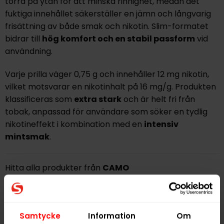
torra på ytan för att minska rinnighet, medan det
fuktiga innehållet säkerställer en jämn och långvarig
frisättning av både smak och nikotin. Slim-formatet
bidrar till
hög komfort och en stabil passform
vid
användning.
Varje prilla väger 0,75 g och innehåller 12 mg nikotin,
vilket motsvarar en nikotinhalt på 16 mg/g. Produkten
klassificeras som
extra stark
och är helt fri från
tobak, anpassad för användare som söker en tydlig
nikotineffekt i kombination med en
intensiv
mintsmak
.
Hitta alla produkter från
CAMO
Alla produkter med smaken
Mint
Samtycke
Information
Om
PRODUKTINFORMATION