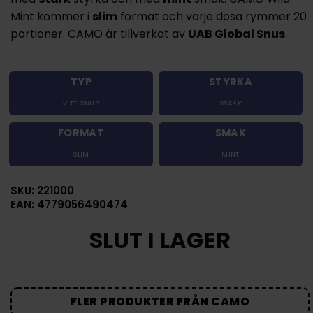
Mint kommer i
slim
format och varje dosa rymmer 20
portioner. CAMO är tillverkat av
UAB Global Snus
.
TYP
STYRKA
VITT SNUS
STARK
FORMAT
SMAK
SLIM
MINT
SKU: 221000
EAN: 4779056490474
SLUT I LAGER
FLER PRODUKTER FRÅN CAMO