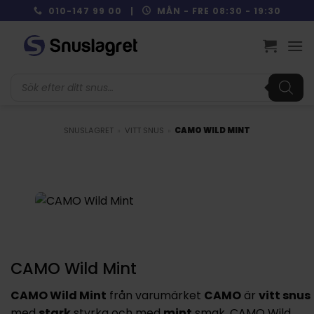
Skip
010-147 99 00 |
MÅN - FRE 08:30 - 19:30
to
content
Produktsökning
SNUSLAGRET
»
VITT SNUS
»
CAMO WILD MINT
CAMO Wild Mint
CAMO Wild Mint
från varumärket
CAMO
är
vitt snus
med
stark
styrka och med
mint
smak. CAMO Wild