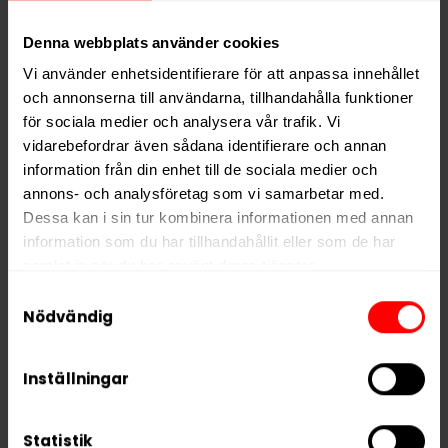
Typ
Vitt Snus
Smak
Mint
Denna webbplats använder cookies
Format
Slim
Vi använder enhetsidentifierare för att anpassa innehållet
och annonserna till användarna, tillhandahålla funktioner
Styrka
Stark
för sociala medier och analysera vår trafik. Vi
Nikotin per gram
16,0 mg/g
vidarebefordrar även sådana identifierare och annan
Nikotin per portion
12,0 mg
information från din enhet till de sociala medier och
annons- och analysföretag som vi samarbetar med.
Nikotin per dosa
240 mg
Dessa kan i sin tur kombinera informationen med annan
Vikt per dosa
15 g
information som du har tillhandahållit eller som de har
samlat in när du har använt deras tjänster.
Portioner per dosa
20
Samtyckesval
Vikt per portion
0,8 g
5 third parties
We work with
who may receive and
Nödvändig
Varumärke
CAMO
process your information.
Tillverkare
UAB Global Snus
Inställningar
Statistik