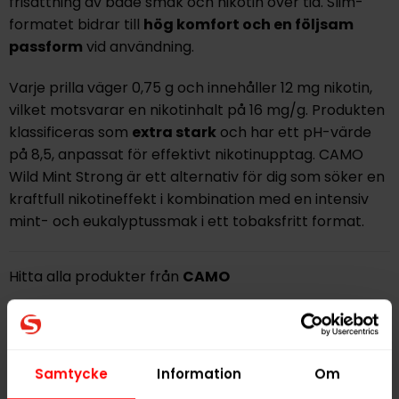
frisättning av både smak och nikotin över tid. Slim-
formatet bidrar till
hög komfort och en följsam
passform
vid användning.
Varje prilla väger 0,75 g och innehåller 12 mg nikotin,
vilket motsvarar en nikotinhalt på 16 mg/g. Produkten
klassificeras som
extra stark
och har ett pH-värde
på 8,5, anpassat för effektivt nikotinupptag. CAMO
Wild Mint Strong är ett alternativ för dig som söker en
kraftfull nikotineffekt i kombination med en intensiv
mint- och eukalyptussmak i ett tobaksfritt format.
Hitta alla produkter från
CAMO
Alla produkter med smaken
Mint
PRODUKTINFORMATION
Samtycke
Information
Om