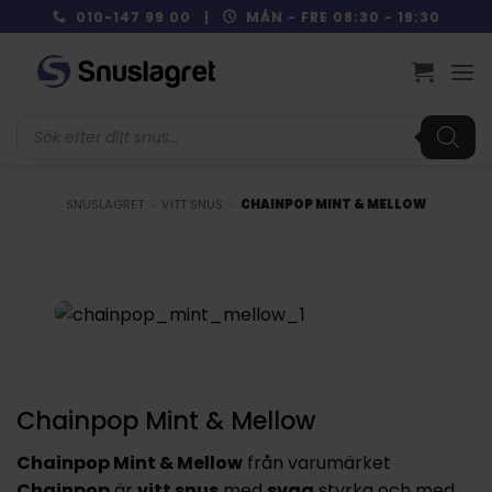
Skip
010-147 99 00 |
MÅN - FRE 08:30 - 19:30
to
content
Produktsökning
SNUSLAGRET
»
VITT SNUS
»
CHAINPOP MINT & MELLOW
Chainpop Mint & Mellow
Chainpop Mint & Mellow
från varumärket
Chainpop
är
vitt snus
med
svag
styrka och med