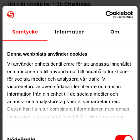
Hitta alla produkter från
Chainpop
Alla produkter med smaken
Mint
Samtycke
Information
Om
PRODUKTINFORMATION
Typ
Vitt Snus
Denna webbplats använder cookies
Smak
Mint
Vi använder enhetsidentifierare för att anpassa innehållet
Format
Slim
och annonserna till användarna, tillhandahålla funktioner
för sociala medier och analysera vår trafik. Vi
Styrka
Svag
vidarebefordrar även sådana identifierare och annan
Nikotin per gram
8,3 mg/g
information från din enhet till de sociala medier och
Nikotin per portion
5,0 mg
annons- och analysföretag som vi samarbetar med.
Dessa kan i sin tur kombinera informationen med annan
Nikotin per dosa
100 mg
information som du har tillhandahållit eller som de har
Vikt per dosa
12 g
samlat in när du har använt deras tjänster.
Portioner per dosa
20
Samtyckesval
5 third parties
We work with
who may receive and
Nödvändig