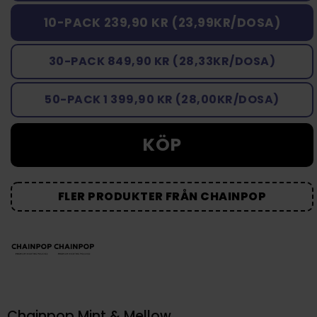
10-PACK 239,90 KR (23,99KR/DOSA)
30-PACK 849,90 KR (28,33KR/DOSA)
50-PACK 1 399,90 KR (28,00KR/DOSA)
KÖP
FLER PRODUKTER FRÅN CHAINPOP
Chainpop Mint & Mellow