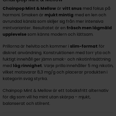
Chainpop Mint & Mellow
är
vitt snus
med fokus på
harmoni. Smaken är
mjukt mintig
med en len och
avrundad känsla som skiljer sig från mer intensiva
mintvarianter. Resultatet är en
fräsch men lågmäld
upplevelse
som känns modern och lättsam.
Prillorna är helvita och kommer i
slim-format
för
diskret användning. Konstruktionen med torr yta och
fuktigt innehåll ger jämn smak- och nikotinfrisättning
med
låg rinnighet
. Varje prilla innehåller 5 mg nikotin,
vilket motsvarar 8,3 mg/g och placerar produkten i
kategorin svag styrka.
Chainpop Mint & Mellow är ett tobaksfritt alternativ
för dig som vill ha mint utan skärpa – mjukt,
balanserat och stilrent.