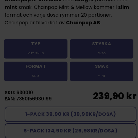
mint
smak. Chainpop Mint & Mellow kommer i
slim
format och varje dosa rymmer 20 portioner.
Chainpop är tillverkat av
Chainpop AB
.
TYP
STYRKA
VITT SNUS
SVAG
FORMAT
SMAK
SLIM
MINT
SKU: 630010
239,90 kr
EAN: 7350156930199
1-PACK 39,90 KR (39,90KR/DOSA)
5-PACK 134,90 KR (26,98KR/DOSA)